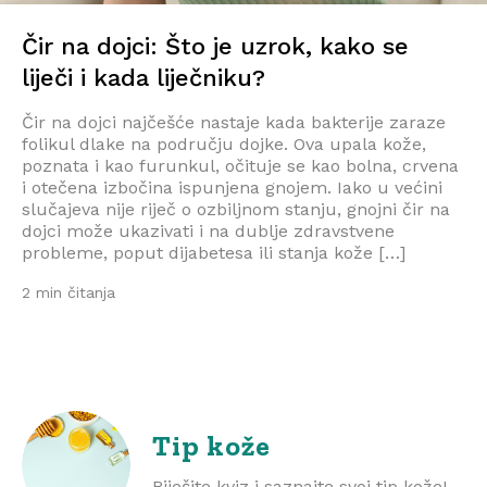
Čir na dojci: Što je uzrok, kako se
liječi i kada liječniku?
Čir na dojci najčešće nastaje kada bakterije zaraze
folikul dlake na području dojke. Ova upala kože,
poznata i kao furunkul, očituje se kao bolna, crvena
i otečena izbočina ispunjena gnojem. Iako u većini
slučajeva nije riječ o ozbiljnom stanju, gnojni čir na
dojci može ukazivati i na dublje zdravstvene
probleme, poput dijabetesa ili stanja kože […]
2 min čitanja
Tip kože
Riješite kviz i saznajte svoj tip kože!