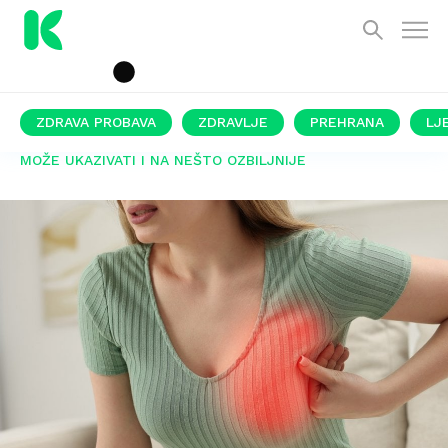
ZDRAVA PROBAVA
ZDRAVLJE
PREHRANA
LJ
MOŽE UKAZIVATI I NA NEŠTO OZBILJNIJE