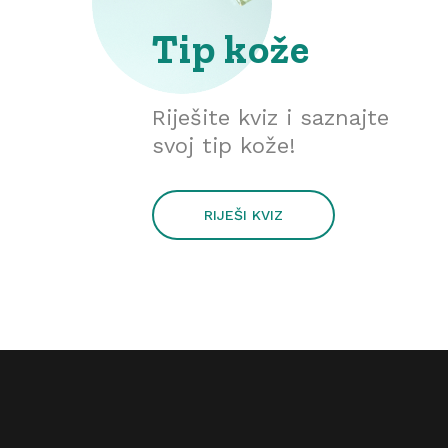
Tip kože
Riješite kviz i saznajte
svoj tip kože!
RIJEŠI KVIZ