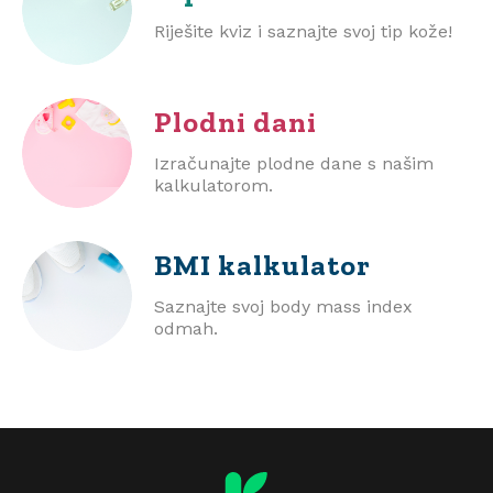
Riješite kviz i saznajte svoj tip kože!
Plodni dani
Izračunajte plodne dane s našim
kalkulatorom.
BMI
kalkulator
Saznajte svoj body mass index
odmah.