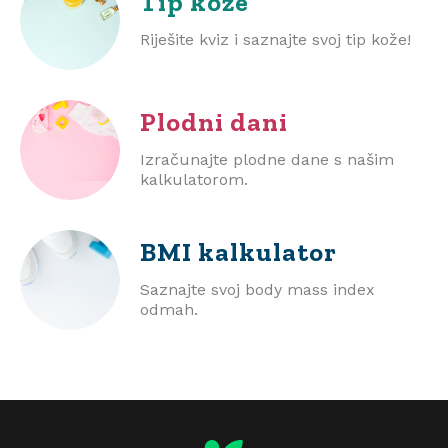
Tip kože
Riješite kviz i saznajte svoj tip kože!
Plodni dani
Izračunajte plodne dane s našim
kalkulatorom.
BMI
kalkulator
Saznajte svoj body mass index
odmah.