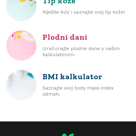
Tip kože
Riješite kviz i saznajte svoj tip kože!
Plodni dani
Izračunajte plodne dane s našim
kalkulatorom.
BMI
kalkulator
Saznajte svoj body mass index
odmah.