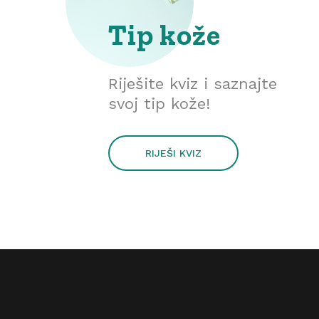
Tip kože
Riješite kviz i saznajte
svoj tip kože!
RIJEŠI KVIZ