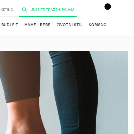
RKETING
BUDI FIT
MAME I BEBE
ŽIVOTNI STIL
KORISNO