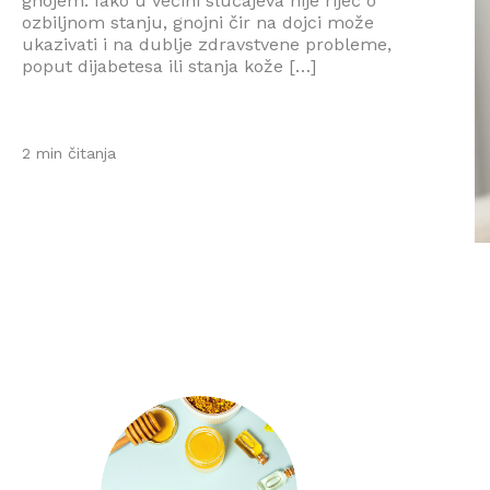
gnojem. Iako u većini slučajeva nije riječ o
ozbiljnom stanju, gnojni čir na dojci može
ukazivati i na dublje zdravstvene probleme,
poput dijabetesa ili stanja kože […]
2 min čitanja