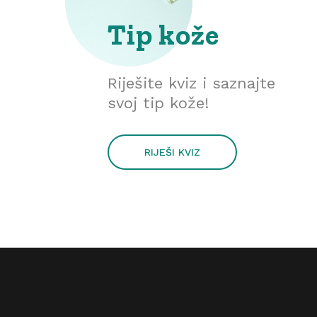
Tip kože
Riješite kviz i saznajte
svoj tip kože!
RIJEŠI KVIZ