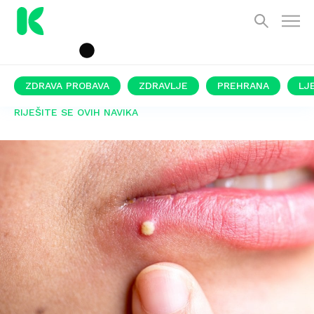
ZDRAVA PROBAVA
ZDRAVLJE
PREHRANA
LJ
RIJEŠITE SE OVIH NAVIKA