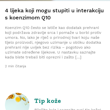
4 lijeka koji mogu stupiti u interakciju
s koenzimom Q10
Koenzim Q10 često se ističe kao dodatak prehrani
koji podržava zdravlje srca i pomaže u borbi protiv
umora. No, iako je riječ o prirodnoj tvari koju naše
tijelo proizvodi, njegovo uzimanje u obliku dodatka
prehrani nije uvijek bez rizika – pogotovo ako
uzimate određene lijekove. U nastavku saznajte
kada biste trebali biti oprezni i zašto […]
2 min čitanja
Tip kože
Riješite kviz i saznajte svoj tip kože!