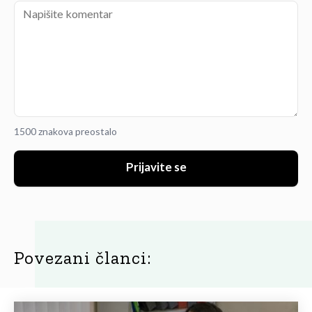
1500 znakova preostalo
Prijavite se
Povezani članci: