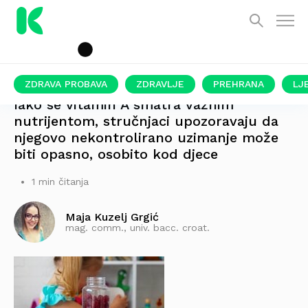
ZDRAVA PROBAVA
ZDRAVLJE
PREHRANA
LJ
Iako se vitamin A smatra važnim
nutrijentom, stručnjaci upozoravaju da
njegovo nekontrolirano uzimanje može
biti opasno, osobito kod djece
1 min čitanja
Maja Kuzelj Grgić
mag. comm., univ. bacc. croat.