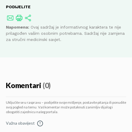
PODIJELITE
Napomena:
Ovaj sadržaj je informativnog karaktera te nije
prilagođen vašim osobnim potrebama. Sadržaj nije zamjena
za stručni medicinski savjet.
Komentari
(0)
Uključite se u raspravu – podijelite svoje mišljenje, postavite pitanja ili ponudite
svoj pogled na temu. Vaš komentar može potaknuti zanimljiv dijalog i
obogatiti zajednicu našeg portala.
Važna obavijest
!