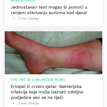
NOVA STUDIJA
Jednostavan test mogao bi pomoći u
ranijem otkrivanju autizma kod djece!
2 min čitanja
EVO TKO JE U NAJVEĆEM RIZIKU
Erizipel ili crveni vjetar: Bakterijska
infekcija koja može izazvati ozbiljne
posljedice ako se ne liječi
3 min čitanja