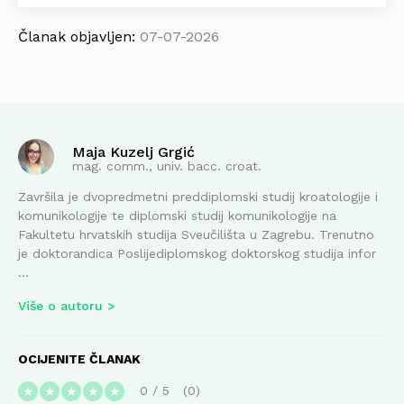
Članak objavljen:
07-07-2026
Maja Kuzelj Grgić
mag. comm., univ. bacc. croat.
Završila je dvopredmetni preddiplomski studij kroatologije i
komunikologije te diplomski studij komunikologije na
Fakultetu hrvatskih studija Sveučilišta u Zagrebu. Trenutno
je doktorandica Poslijediplomskog doktorskog studija infor
...
Više o autoru
OCIJENITE ČLANAK
0
/
5
0
★
★
★
★
★