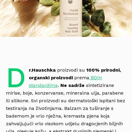
D
r.Hauschka
proizvodi su
100% prirodni,
organski proizvodi
prema
BDIH
standardima
.
Ne sadrže
sintetizirane
mirise, boje, konzervanse, mineralna ulja, parabene
ili silikone. Svi proizvodi su dermatološki ispitani bez
testiranja na životinjama. Balzam za tuširanje s
bademom je vrlo nježna, kremasta pjena koja
zahvaljujući vrlo visokom udjelu dragocjenih biljnih
ulja, njeguje kožu, a ekstrakt dunjinih sjemenki i