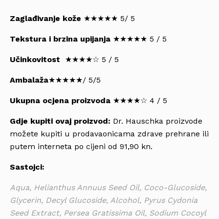
Zaglađivanje kože
★★★★★
5/ 5
Tekstura i brzina upijanja
★★★★★
5 / 5
Učinkovitost
★★★★☆
5 / 5
Ambalaža
★★★★★
/ 5/5
Ukupna ocjena proizvoda
★★★★☆
4 / 5
Gdje kupiti ovaj proizvod:
Dr. Hauschka proizvode
možete kupiti u prodavaonicama zdrave prehrane ili
putem interneta po cijeni od 91,90 kn.
Sastojci:
Aqua, Helianthus Annuus Seed Oil, Coco-Glucoside,
Glycerin, Decyl Glucoside, Alcohol, Pyrus Cydonia
Seed Extract, Persea Gratissima Oil, Sodium Cocoyl