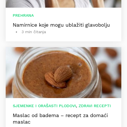
PREHRANA
Namirnice koje mogu ublažiti glavobolju
3 min čitanja
,
SJEMENKE I ORAŠASTI PLODOVI
ZDRAVI RECEPTI
Maslac od badema – recept za domaći
maslac