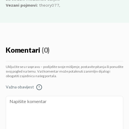
Vezani pojmovi:
theory077,
Komentari
(0)
Uključite se u raspravu – podijelite svoje mišljenje, postavite pitanja ili ponudite
svoj pogled na temu. Vaš komentar može potaknuti zanimljiv dijalog i
obogatiti zajednicu našeg portala.
Važna obavijest
!