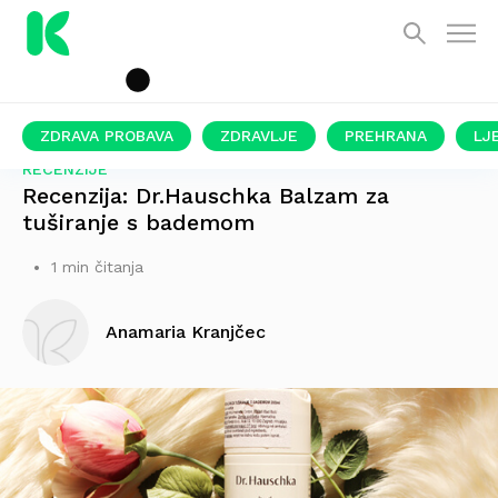
ZDRAVA PROBAVA
ZDRAVLJE
PREHRANA
LJ
RECENZIJE
Recenzija: Dr.Hauschka Balzam za
tuširanje s bademom
1 min čitanja
Anamaria Kranjčec