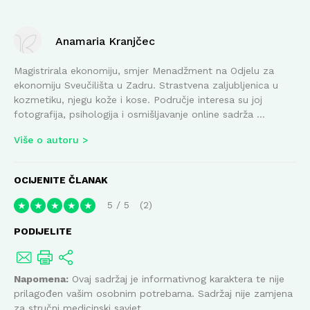
Anamaria Kranjčec
Magistrirala ekonomiju, smjer Menadžment na Odjelu za
ekonomiju Sveučilišta u Zadru. Strastvena zaljubljenica u
kozmetiku, njegu kože i kose. Područje interesa su joj
fotografija, psihologija i osmišljavanje online sadrža ...
Više o autoru
OCIJENITE ČLANAK
5
/
5
2
★
★
★
★
★
PODIJELITE
Napomena:
Ovaj sadržaj je informativnog karaktera te nije
prilagođen vašim osobnim potrebama. Sadržaj nije zamjena
za stručni medicinski savjet.