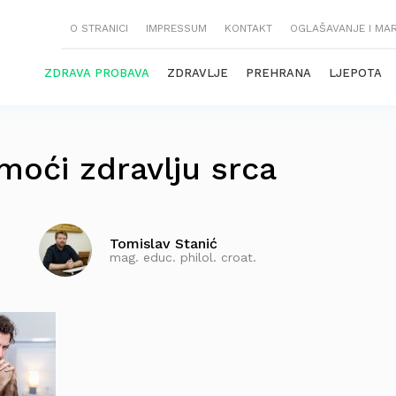
O STRANICI
IMPRESSUM
KONTAKT
OGLAŠAVANJE I MA
ZDRAVA PROBAVA
ZDRAVLJE
PREHRANA
LJEPOTA
oći zdravlju srca
Tomislav Stanić
mag. educ. philol. croat.