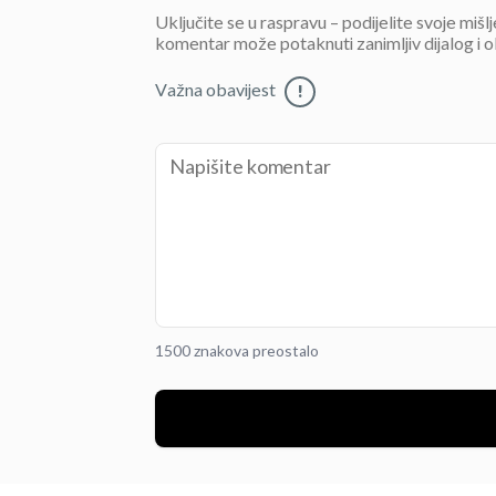
Uključite se u raspravu – podijelite svoje mišl
komentar može potaknuti zanimljiv dijalog i o
Važna obavijest
!
1500 znakova preostalo