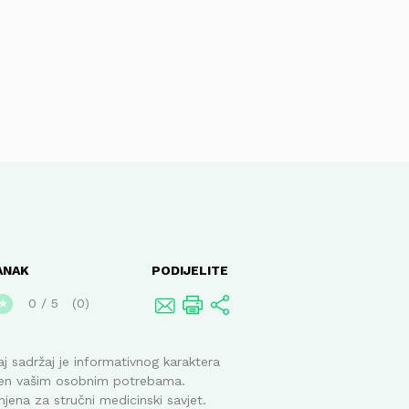
ANAK
PODIJELITE
0
/
5
0
★
j sadržaj je informativnog karaktera
ođen vašim osobnim potrebama.
mjena za stručni medicinski savjet.