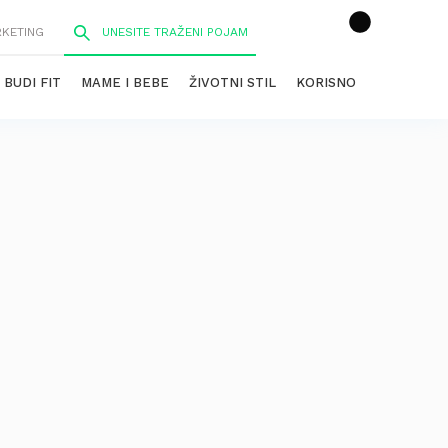
RKETING
BUDI FIT
MAME I BEBE
ŽIVOTNI STIL
KORISNO