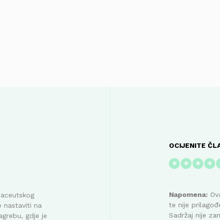
OCIJENITE ČL
★
★
★
★
Napomena:
Ova
maceutskog
te nije prilag
 nastaviti na
Sadržaj nije za
agrebu, gdje je