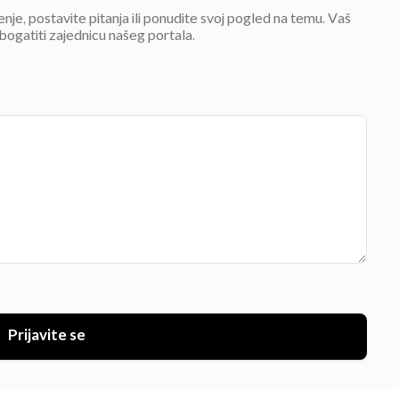
jenje, postavite pitanja ili ponudite svoj pogled na temu. Vaš
bogatiti zajednicu našeg portala.
Prijavite se