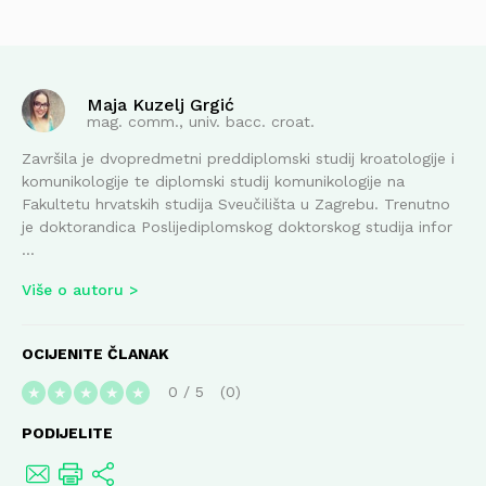
Maja Kuzelj Grgić
mag. comm., univ. bacc. croat.
Završila je dvopredmetni preddiplomski studij kroatologije i
komunikologije te diplomski studij komunikologije na
Fakultetu hrvatskih studija Sveučilišta u Zagrebu. Trenutno
je doktorandica Poslijediplomskog doktorskog studija infor
...
Više o autoru
OCIJENITE ČLANAK
0
/
5
0
★
★
★
★
★
PODIJELITE