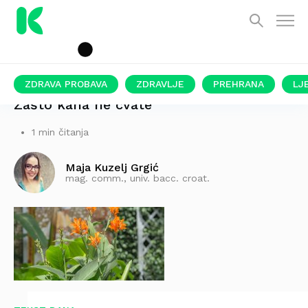
ZDRAVA PROBAVA
ZDRAVLJE
PREHRANA
LJ
Zašto kana ne cvate
1 min čitanja
Maja Kuzelj Grgić
mag. comm., univ. bacc. croat.