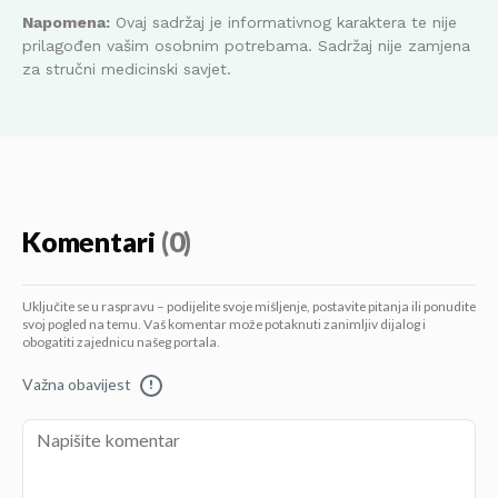
Napomena:
Ovaj sadržaj je informativnog karaktera te nije
prilagođen vašim osobnim potrebama. Sadržaj nije zamjena
za stručni medicinski savjet.
Komentari
(0)
Uključite se u raspravu – podijelite svoje mišljenje, postavite pitanja ili ponudite
svoj pogled na temu. Vaš komentar može potaknuti zanimljiv dijalog i
obogatiti zajednicu našeg portala.
Važna obavijest
!