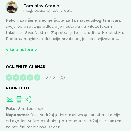
Tomislav Stanić
mag. educ. philol. croat.
Nakon završene srednje škole za farmaceutskog tehničara
svoje obrazovanje odlučio je nastaviti na Filozofskom
fakultetu Sveučilišta u Zagrebu, gdje je studirao Kroatistiku.
Diplomu magistra edukacije hrvatskog jezika i književno ...
Više o autoru
OCIJENITE ČLANAK
0
/
5
0
★
★
★
★
★
PODIJELITE
Foto:
Shutterstock
Napomena:
Ovaj sadržaj je informativnog karaktera te nije
prilagođen vašim osobnim potrebama. Sadržaj nije zamjena
za stručni medicinski savjet.