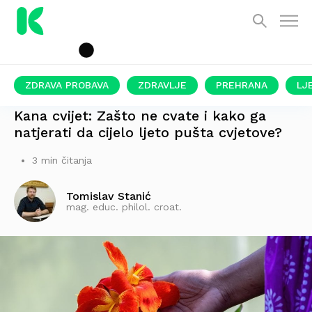
ZDRAVA PROBAVA
ZDRAVLJE
PREHRANA
LJ
JEDNA OD NAJATRAKTIVNIJIH BILJAKA ZA VRTOVE
Kana cvijet: Zašto ne cvate i kako ga
natjerati da cijelo ljeto pušta cvjetove?
3 min čitanja
Tomislav Stanić
mag. educ. philol. croat.