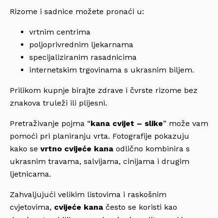
Rizome i sadnice možete pronaći u:
vrtnim centrima
poljoprivrednim ljekarnama
specijaliziranim rasadnicima
internetskim trgovinama s ukrasnim biljem.
Prilikom kupnje birajte zdrave i čvrste rizome bez
znakova truleži ili plijesni.
Pretraživanje pojma “
kana cvijet – slike
” može vam
pomoći pri planiranju vrta. Fotografije pokazuju
kako se
vrtno cvijeće kana
odlično kombinira s
ukrasnim travama, salvijama, cinijama i drugim
ljetnicama.
Zahvaljujući velikim listovima i raskošnim
cvjetovima,
cvijeće kana
često se koristi kao