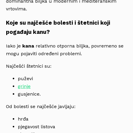
dominantna biljka u modernim i mediteranskim
vrtovima.
Koje su najčešće bolesti i štetnici koji
pogađaju kanu?
Iako je
kana
relativno otporna biljka, povremeno se
mogu pojaviti određeni problemi.
Najčešći štetnici su:
puževi
grinje
gusjenice.
Od bolesti se najčešće javljaju:
hrđa
pjegavost listova