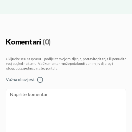
Komentari
(0)
Uključite se u raspravu – podijelite svoje mišljenje, postavite pitanja ili ponudite
svoj pogled na temu. Vaš komentar može potaknuti zanimljiv dijalog i
obogatiti zajednicu našeg portala.
Važna obavijest
!