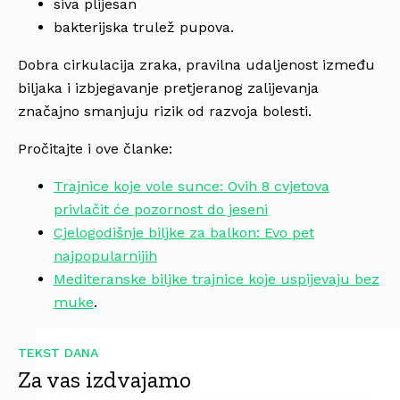
siva plijesan
bakterijska trulež pupova.
Dobra cirkulacija zraka, pravilna udaljenost između
biljaka i izbjegavanje pretjeranog zalijevanja
značajno smanjuju rizik od razvoja bolesti.
Pročitajte i ove članke:
Trajnice koje vole sunce: Ovih 8 cvjetova
privlačit će pozornost do jeseni
Cjelogodišnje biljke za balkon: Evo pet
najpopularnijih
Mediteranske biljke trajnice koje uspijevaju bez
muke
.
TEKST DANA
Za vas izdvajamo