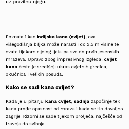
uz pravilnu njegu.
Poznata i kao
indijska kana (cvijet)
, ova
višegodišnja biljka može narasti i do 2,5 m visine te
cvate tijekom cijelog ljeta pa sve do prvih jesenskih
mrazeva. Upravo zbog impresivnog izgleda,
cvijet
kana
često je središnji ukras cvjetnih gredica,
okućnica i velikih posuda.
Kako se sadi kana cvijet?
Kada je u pitanju
kana cvijet, sadnja
započinje tek
kada prođe opasnost od mraza i kada se tlo dovoljno
zagrije. Rizomi se sade tijekom proljeća, najčešće od
travnja do svibnja.