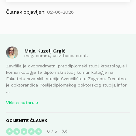
Članak objavljen:
02-06-2026
Maja Kuzelj Grgić
mag. comm., univ. bacc. croat.
Završila je dvopredmetni preddiplomski studij kroatologije i
komunikologije te diplomski studij komunikologije na
Fakultetu hrvatskih studija Sveučilišta u Zagrebu. Trenutno
je doktorandica Poslijediplomskog doktorskog studija infor
...
Više o autoru
OCIJENITE ČLANAK
0
/
5
0
★
★
★
★
★