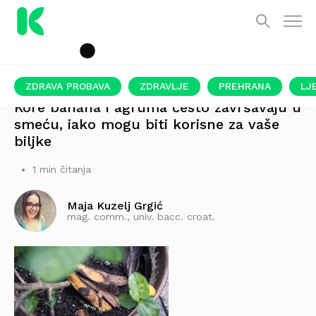
ZDRAVA PROBAVA
ZDRAVLJE
PREHRANA
LJ
Kore banana i agruma često završavaju u
smeću, iako mogu biti korisne za vaše
biljke
1 min čitanja
Maja Kuzelj Grgić
mag. comm., univ. bacc. croat.