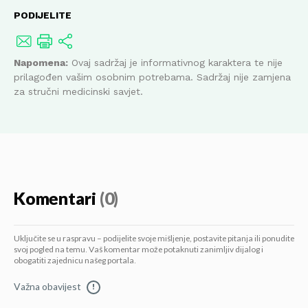
PODIJELITE
Napomena:
Ovaj sadržaj je informativnog karaktera te nije
prilagođen vašim osobnim potrebama. Sadržaj nije zamjena
za stručni medicinski savjet.
Komentari
(0)
Uključite se u raspravu – podijelite svoje mišljenje, postavite pitanja ili ponudite
svoj pogled na temu. Vaš komentar može potaknuti zanimljiv dijalog i
obogatiti zajednicu našeg portala.
Važna obavijest
!