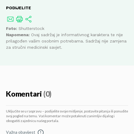
PODIJELITE
Foto:
Shutterstock
Napomena:
Ovaj sadržaj je informativnog karaktera te nije
prilagođen vašim osobnim potrebama. Sadržaj nije zamjena
za stručni medicinski savjet.
Komentari
(0)
Uključite se u raspravu – podijelite svoje mišljenje, postavite pitanja ili ponudite
svoj pogled na temu. Vaš komentar može potaknuti zanimljiv dijalog i
obogatiti zajednicu našeg portala.
Važna obavijest
!