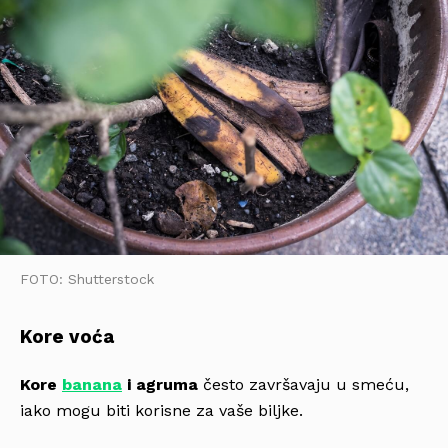
FOTO: Shutterstock
Kore voća
Kore
banana
i agruma
često završavaju u smeću,
iako mogu biti korisne za vaše biljke.