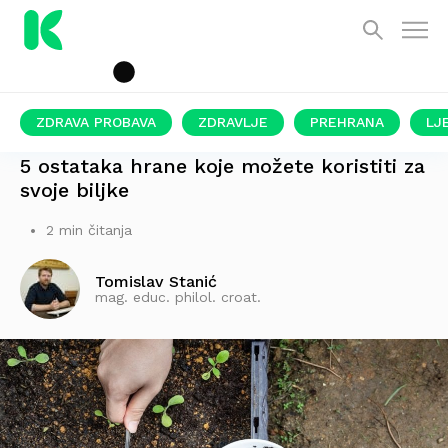
ZDRAVA PROBAVA
ZDRAVLJE
PREHRANA
LJ
NE MORATE KUPOVATI SKUPA GNOJIVA
5 ostataka hrane koje možete koristiti za
svoje biljke
2 min čitanja
Tomislav Stanić
mag. educ. philol. croat.