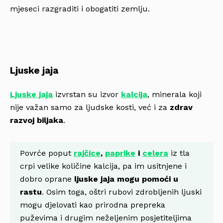
mjeseci razgraditi i obogatiti zemlju.
Ljuske jaja
Ljuske jaja
izvrstan su izvor
kalcija
, minerala koji
nije važan samo za ljudske kosti, već i za
zdrav
razvoj biljaka
.
Povrće poput
rajčice
,
paprike
i
celera
iz tla
crpi velike količine kalcija, pa im usitnjene i
dobro oprane
ljuske jaja mogu pomoći u
rastu
. Osim toga, oštri rubovi zdrobljenih ljuski
mogu djelovati kao prirodna prepreka
puževima i drugim neželjenim posjetiteljima