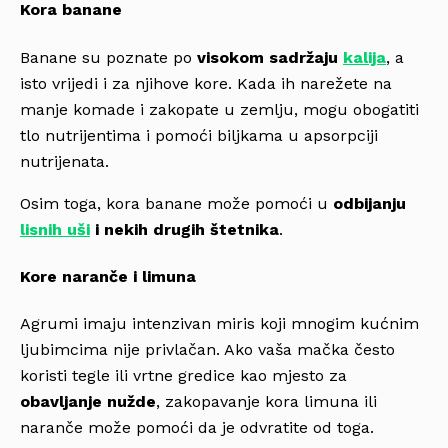
Kora banane
Banane su poznate po
visokom sadržaju
kalija
, a
isto vrijedi i za njihove kore. Kada ih narežete na
manje komade i zakopate u zemlju, mogu obogatiti
tlo nutrijentima i pomoći biljkama u apsorpciji
nutrijenata.
Osim toga, kora banane može pomoći u
odbijanju
lisnih uši
i nekih drugih štetnika
.
Kore naranče i limuna
Agrumi imaju intenzivan miris koji mnogim kućnim
ljubimcima nije privlačan. Ako vaša mačka često
koristi tegle ili vrtne gredice kao mjesto za
obavljanje nužde
, zakopavanje kora limuna ili
naranče može pomoći da je odvratite od toga.