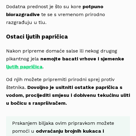
Dodatna prednost je što su kore
potpuno
biorazgradive
te se s vremenom prirodno
razgrađuju u tlu.
Ostaci ljutih papričica
Nakon pripreme domaće salse ili nekog drugog
pikantnog jela
nemojte bacati vrhove i sjemenke
ljutih papričica
.
Od njih možete pripremiti prirodni sprej protiv
štetnika.
Dovoljno je usitniti ostatke papričica s
vodom, procijediti smjesu i dobivenu tekućinu uliti
u bočicu s raspršivačem.
Prskanjem biljaka ovim pripravkom možete
pomoći u
odvraćanju brojnih kukaca i