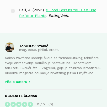
Ball, J. (2026).
5 Food Scraps You Can Use
for Your Plants
.
EatingWell
.
Tomislav Stanić
mag. educ. philol. croat.
Nakon završene srednje škole za farmaceutskog tehničara
svoje obrazovanje odlučio je nastaviti na Filozofskom
fakultetu Sveučilišta u Zagrebu, gdje je studirao Kroatistiku.
Diplomu magistra edukacije hrvatskog jezika i književno ...
Više o autoru
OCIJENITE ČLANAK
0
/
5
0
★
★
★
★
★