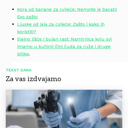
Kora od banane za cvijeće: Nemojte je bacati!
Evo zašto
Ljuske od jaja za cvijeće: Zašto i kako ih
koristiti?
Sjajno lišće i bujan rast: Namirnica koju svi
imamo u kuhinji čini čuda za ruže i druge
biljke
.
TEKST DANA
Za vas izdvajamo