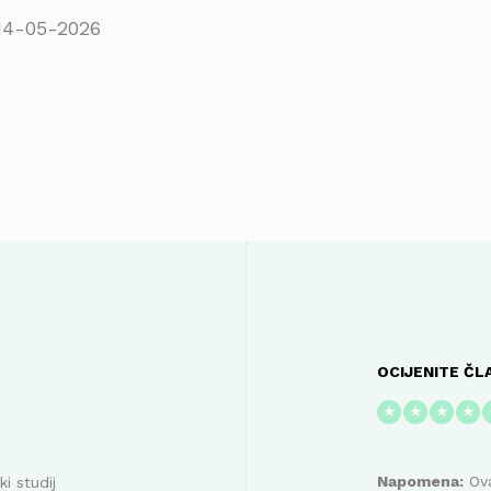
14-05-2026
OCIJENITE ČL
★
★
★
★
Napomena:
Ova
i studij