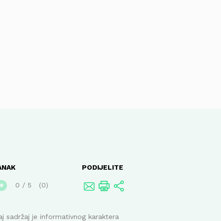
ANAK
PODIJELITE
0
/
5
0
★
j sadržaj je informativnog karaktera