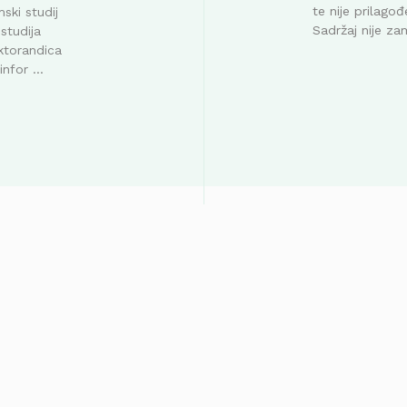
te nije prilag
ski studij
Sadržaj nije za
studija
ktorandica
nfor ...