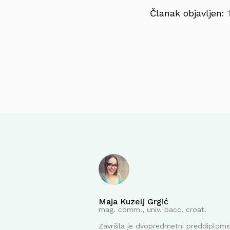
Članak objavljen:
Maja Kuzelj Grgić
mag. comm., univ. bacc. croat.
Završila je dvopredmetni preddiplomsk