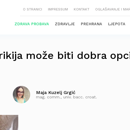
O STRANICI
IMPRESSUM
KONTAKT
OGLAŠAVANJE I MA
ZDRAVA PROBAVA
ZDRAVLJE
PREHRANA
LJEPOTA
rikija može biti dobra opci
Maja Kuzelj Grgić
mag. comm., univ. bacc. croat.