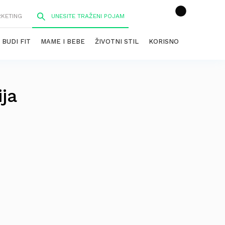
RKETING
BUDI FIT
MAME I BEBE
ŽIVOTNI STIL
KORISNO
ja