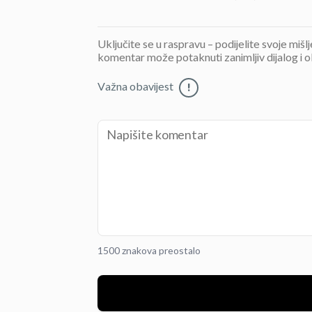
Uključite se u raspravu – podijelite svoje mišl
komentar može potaknuti zanimljiv dijalog i o
Važna obavijest
!
1500 znakova preostalo