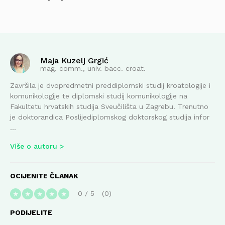
Maja Kuzelj Grgić
mag. comm., univ. bacc. croat.
Završila je dvopredmetni preddiplomski studij kroatologije i
komunikologije te diplomski studij komunikologije na
Fakultetu hrvatskih studija Sveučilišta u Zagrebu. Trenutno
je doktorandica Poslijediplomskog doktorskog studija infor
...
Više o autoru
OCIJENITE ČLANAK
0
/
5
0
★
★
★
★
★
PODIJELITE