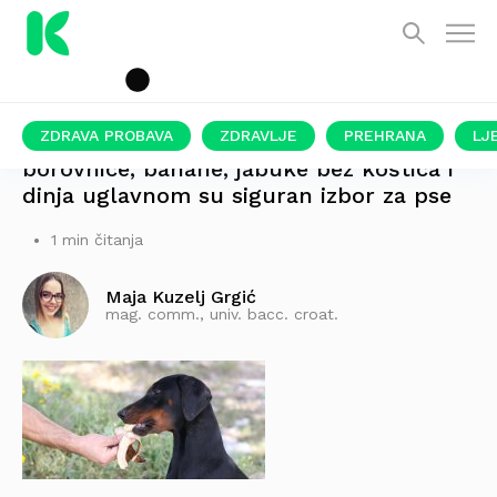
ZDRAVA PROBAVA
ZDRAVLJE
PREHRANA
LJ
borovnice, banane, jabuke bez koštica i
dinja uglavnom su siguran izbor za pse
1 min čitanja
Maja Kuzelj Grgić
mag. comm., univ. bacc. croat.