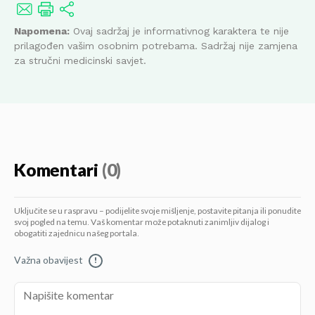
Napomena:
Ovaj sadržaj je informativnog karaktera te nije
prilagođen vašim osobnim potrebama. Sadržaj nije zamjena
za stručni medicinski savjet.
Komentari
(0)
Uključite se u raspravu – podijelite svoje mišljenje, postavite pitanja ili ponudite
svoj pogled na temu. Vaš komentar može potaknuti zanimljiv dijalog i
obogatiti zajednicu našeg portala.
Važna obavijest
!