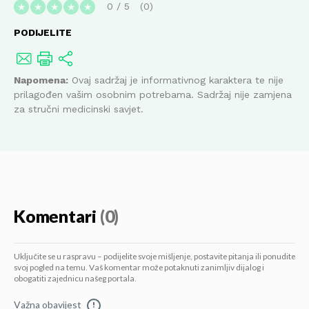
0
/
5
0
★
★
★
★
★
PODIJELITE
Napomena:
Ovaj sadržaj je informativnog karaktera te nije
prilagođen vašim osobnim potrebama. Sadržaj nije zamjena
za stručni medicinski savjet.
Komentari
(0)
Uključite se u raspravu – podijelite svoje mišljenje, postavite pitanja ili ponudite
svoj pogled na temu. Vaš komentar može potaknuti zanimljiv dijalog i
obogatiti zajednicu našeg portala.
Važna obavijest
!