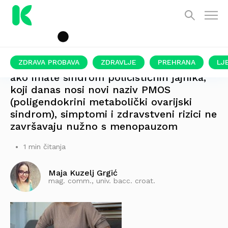
ZDRAVA PROBAVA
ZDRAVLJE
PREHRANA
LJ
ako imate sindrom policističnih jajnika,
koji danas nosi novi naziv PMOS
(poligendokrini metabolički ovarijski
sindrom), simptomi i zdravstveni rizici ne
završavaju nužno s menopauzom
1 min čitanja
Maja Kuzelj Grgić
mag. comm., univ. bacc. croat.