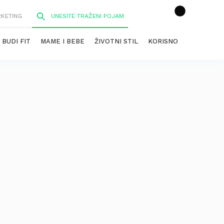
RKETING
BUDI FIT
MAME I BEBE
ŽIVOTNI STIL
KORISNO