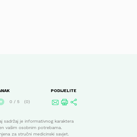
ANAK
PODIJELITE
0
/
5
0
★
j sadržaj je informativnog karaktera
ođen vašim osobnim potrebama.
mjena za stručni medicinski savjet.