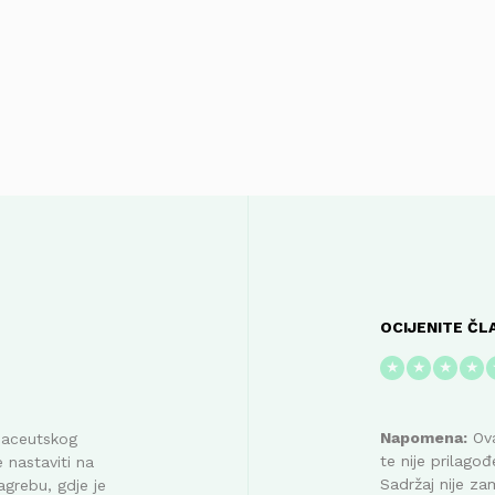
OCIJENITE ČL
★
★
★
★
Napomena:
Ova
maceutskog
te nije prilag
 nastaviti na
Sadržaj nije za
agrebu, gdje je