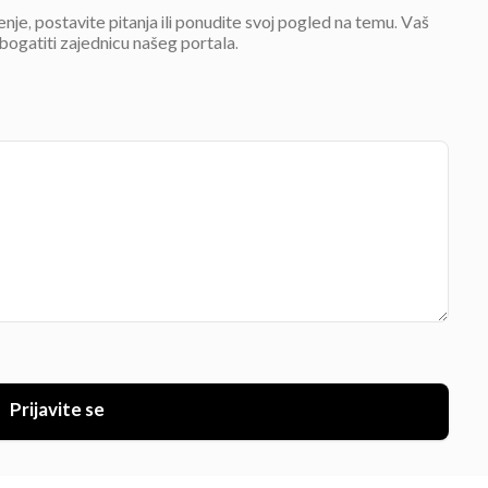
jenje, postavite pitanja ili ponudite svoj pogled na temu. Vaš
bogatiti zajednicu našeg portala.
Prijavite se