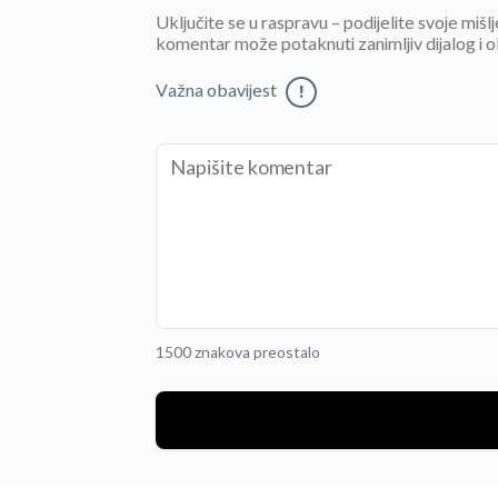
Uključite se u raspravu – podijelite svoje mišl
komentar može potaknuti zanimljiv dijalog i o
Važna obavijest
!
1500 znakova preostalo