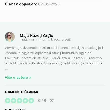
Članak objavljen:
07-05-2026
Maja Kuzelj Grgić
mag. comm., univ. bacc. croat.
Završila je dvopredmetni preddiplomski studij kroatologije i
komunikologije te diplomski studij komunikologije na
Fakultetu hrvatskih studija Sveučilišta u Zagrebu. Trenutno
je doktorandica Poslijediplomskog doktorskog studija infor
...
Više o autoru
OCIJENITE ČLANAK
0
/
5
0
★
★
★
★
★
PODIJELITE