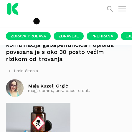
ZDRAVA PROBAVA
ZDRAVLJE
PREHRANA
LJ
kombinacija gabapentinoida i opioida
povezana je s oko 30 posto većim
rizikom od trovanja
1 min čitanja
Maja Kuzelj Grgić
mag. comm., univ. bacc. croat.