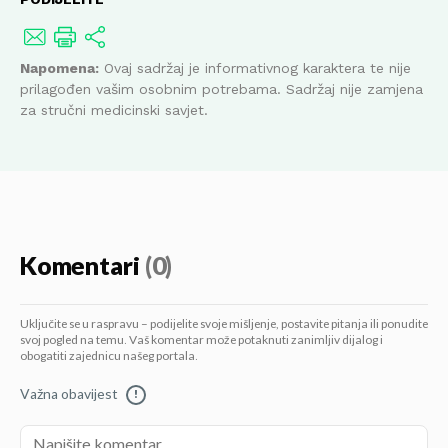
Napomena:
Ovaj sadržaj je informativnog karaktera te nije
prilagođen vašim osobnim potrebama. Sadržaj nije zamjena
za stručni medicinski savjet.
Komentari
(0)
Uključite se u raspravu – podijelite svoje mišljenje, postavite pitanja ili ponudite
svoj pogled na temu. Vaš komentar može potaknuti zanimljiv dijalog i
obogatiti zajednicu našeg portala.
Važna obavijest
!