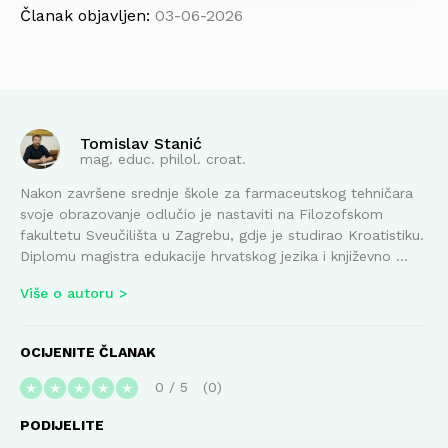
Članak objavljen:
03-06-2026
Tomislav Stanić
mag. educ. philol. croat.
Nakon završene srednje škole za farmaceutskog tehničara
svoje obrazovanje odlučio je nastaviti na Filozofskom
fakultetu Sveučilišta u Zagrebu, gdje je studirao Kroatistiku.
Diplomu magistra edukacije hrvatskog jezika i književno ...
Više o autoru
OCIJENITE ČLANAK
0
/
5
0
★
★
★
★
★
PODIJELITE