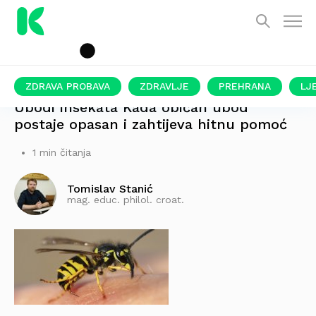
ZDRAVA PROBAVA
ZDRAVLJE
PREHRANA
LJ
Ubodi insekata Kada običan ubod
postaje opasan i zahtijeva hitnu pomoć
1 min čitanja
Tomislav Stanić
mag. educ. philol. croat.