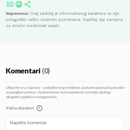
Napomena:
Ovaj sadržaj je informativnog karaktera te nije
prilagođen vašim osobnim potrebama. Sadržaj nije zamjena
za stručni medicinski savjet.
Komentari
(0)
Uključite se u raspravu – podijelite svoje mišljenje, postavite pitanja ili ponudite
svoj pogled na temu. Vaš komentar može potaknuti zanimljiv dijalog i
obogatiti zajednicu našeg portala.
Važna obavijest
!