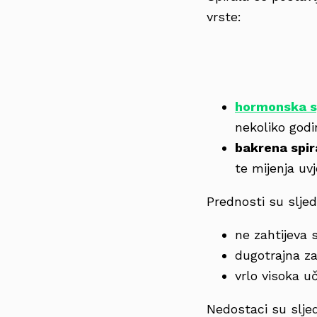
vrste:
hormonska s
nekoliko godi
bakrena spir
te mijenja uv
Prednosti su slje
ne zahtijeva
dugotrajna za
vrlo visoka uč
Nedostaci su sljed