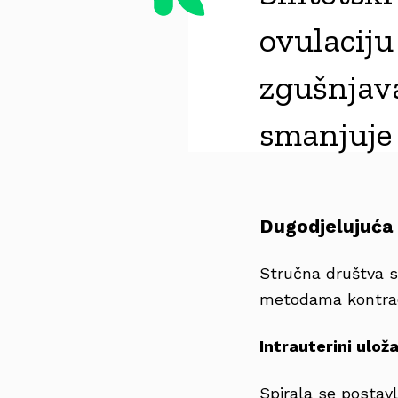
ovulaciju
zgušnjava
smanjuje
Dugodjelujuća 
Stručna društva s
metodama kontrac
Intrauterini uloža
Spirala se postav