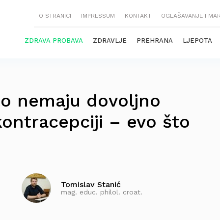
O STRANICI
IMPRESSUM
KONTAKT
OGLAŠAVANJE I MA
ZDRAVA PROBAVA
ZDRAVLJE
PREHRANA
LJEPOTA
to nemaju dovoljno
kontracepciji – evo što
Tomislav Stanić
mag. educ. philol. croat.