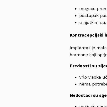
moguće prom
postupak post
u rijetkim sl
Kontracepcijski 
Implantat je mala 
hormone koji sprje
Prednosti su slje
vrlo visoka u
nema potrebe
Nedostaci su slje
moguće nepra