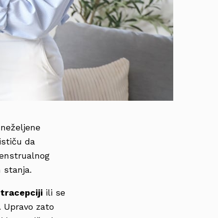
 neželjene
ističu da
menstrualnog
 stanja.
tracepciji
ili se
. Upravo zato