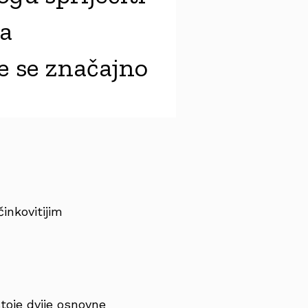
ja
e se značajno
inkovitijim
toje dvije osnovne