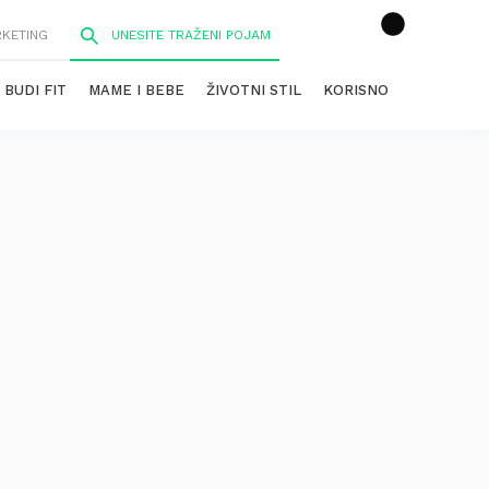
RKETING
BUDI FIT
MAME I BEBE
ŽIVOTNI STIL
KORISNO