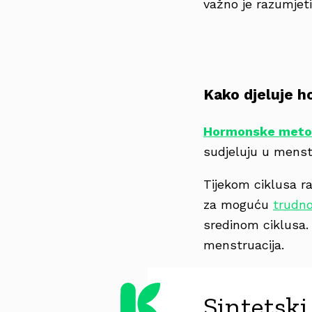
važno je razumjeti
Kako djeluje h
Hormonske metod
sudjeluju u mens
Tijekom ciklusa r
za moguću
trudn
sredinom ciklusa.
menstruacija.
Sintetski