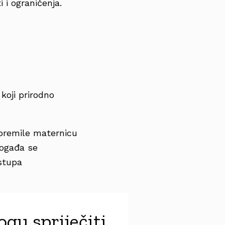
 i ograničenja.
koji prirodno
ipremile maternicu
događa se
stupa
gu spriječiti