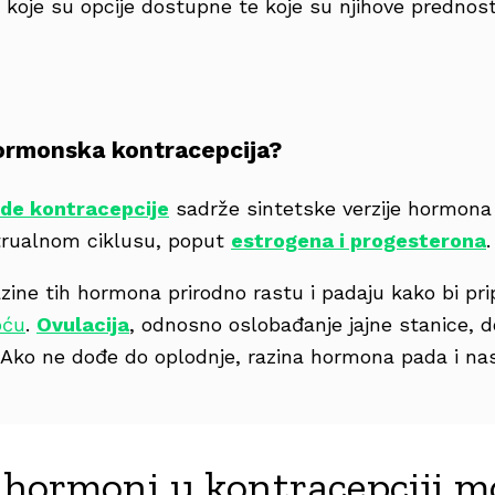
 koje su opcije dostupne te koje su njihove prednosti
ormonska kontracepcija?
e kontracepcije
sadrže sintetske verzije hormona 
trualnom ciklusu, poput
estrogena i progesterona
.
azine tih hormona prirodno rastu i padaju kako bi pr
oću
.
Ovulacija
, odnosno oslobađanje jajne stanice, 
 Ako ne dođe do oplodnje, razina hormona pada i na
 hormoni u kontracepciji mo