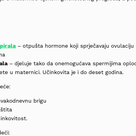
pirala
– otpušta hormone koji sprječavaju ovulaciju 
na
ala
– djeluje tako da onemogućava spermijima oplod
jete u maternici. Učinkovita je i do deset godina.
deće:
 svakodnevnu brigu
štita
inkovitost.
eći: