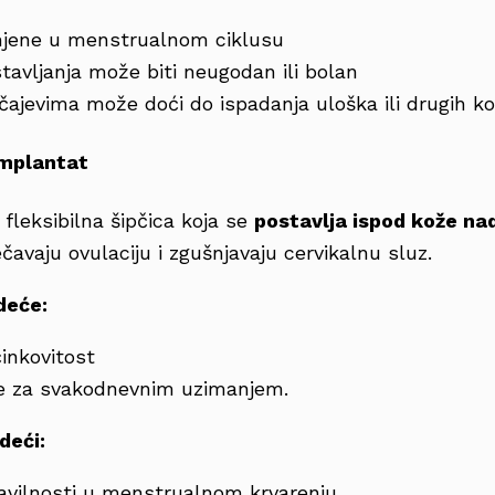
jene u menstrualnom ciklusu
avljanja može biti neugodan ili bolan
učajevima može doći do ispadanja uloška ili drugih ko
implantat
fleksibilna šipčica koja se
postavlja ispod kože na
čavaju ovulaciju i zgušnjavaju cervikalnu sluz.
deće:
činkovitost
 za svakodnevnim uzimanjem.
deći:
vilnosti u menstrualnom krvarenju.