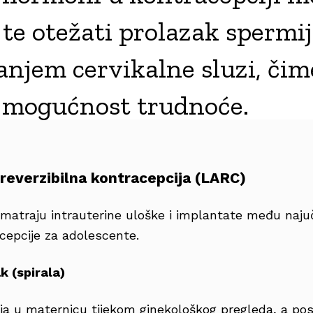
 te otežati prolazak spermi
njem cervikalne sluzi, čim
 mogućnost trudnoće.
reverzibilna kontracepcija (LARC)
matraju intrauterine uloške i implantate među najuč
epcije za adolescente.
k (spirala)
lja u maternicu tijekom ginekološkog pregleda, a pos