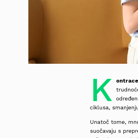
K
ontrace
trudnoće
određen
ciklusa, smanjenj
Unatoč tome, mn
suočavaju s prep