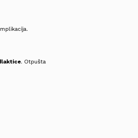
mplikacija.
dlaktice
. Otpušta