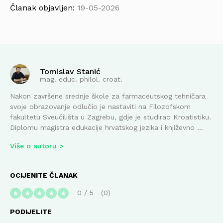
Članak objavljen:
19-05-2026
Tomislav Stanić
mag. educ. philol. croat.
Nakon završene srednje škole za farmaceutskog tehničara
svoje obrazovanje odlučio je nastaviti na Filozofskom
fakultetu Sveučilišta u Zagrebu, gdje je studirao Kroatistiku.
Diplomu magistra edukacije hrvatskog jezika i književno ...
Više o autoru
OCIJENITE ČLANAK
0
/
5
0
★
★
★
★
★
PODIJELITE