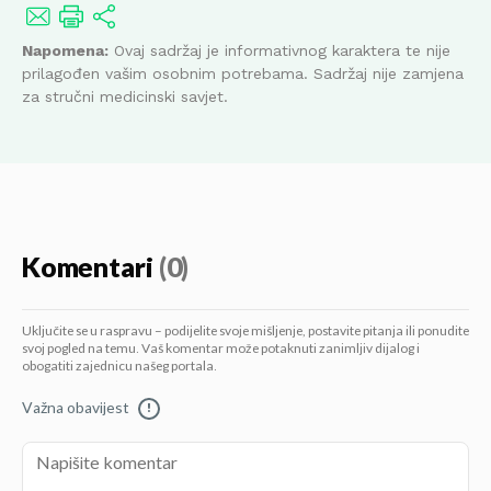
Napomena:
Ovaj sadržaj je informativnog karaktera te nije
prilagođen vašim osobnim potrebama. Sadržaj nije zamjena
za stručni medicinski savjet.
Komentari
(0)
Uključite se u raspravu – podijelite svoje mišljenje, postavite pitanja ili ponudite
svoj pogled na temu. Vaš komentar može potaknuti zanimljiv dijalog i
obogatiti zajednicu našeg portala.
Važna obavijest
!