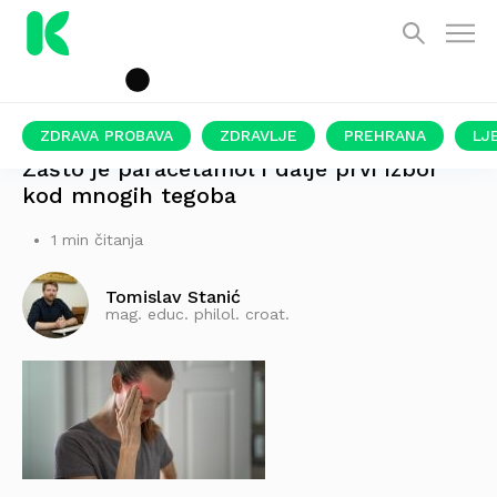
ZDRAVA PROBAVA
ZDRAVLJE
PREHRANA
LJ
Zašto je paracetamol i dalje prvi izbor
kod mnogih tegoba
1 min čitanja
Tomislav Stanić
mag. educ. philol. croat.