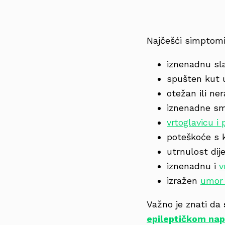
Najčešći simptomi
iznenadnu sla
spušten kut u
otežan ili ne
iznenadne sme
vrtoglavicu 
poteškoće s 
utrnulost dije
iznenadnu i
v
izražen
umor 
Važno je znati da
epileptičkom na