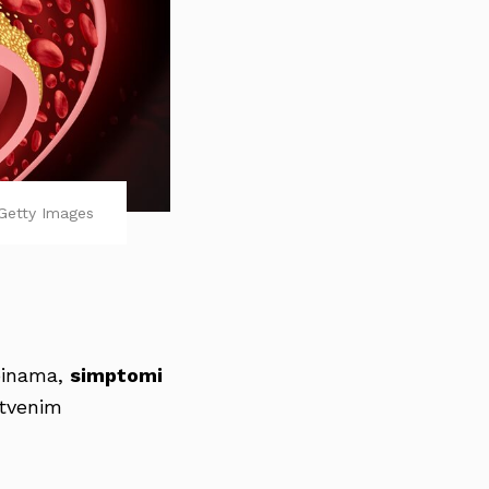
Getty Images
pinama,
simptomi
stvenim