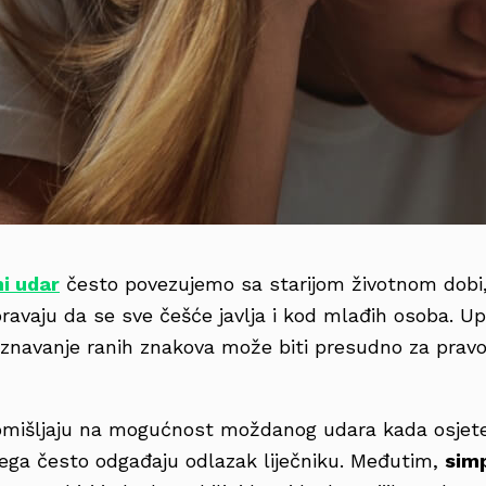
i udar
često povezujemo sa starijom životnom dobi,
ravaju da se sve češće javlja i kod mlađih osoba. U
znavanje ranih znakova može biti presudno za pravod
omišljaju na mogućnost moždanog udara kada osjet
ga često odgađaju odlazak liječniku. Međutim,
sim