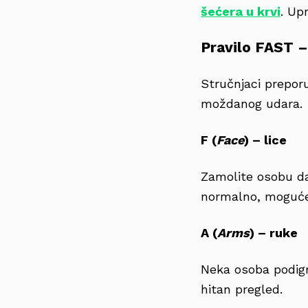
šećera u krvi
. Up
Pravilo FAST –
Stručnjaci prepor
moždanog udara.
F (
Face
) – lice
Zamolite osobu da
normalno, moguće
A (
Arms
) – ruke
Neka osoba podign
hitan pregled.