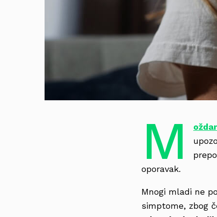
M
oždan
upozo
prepo
oporavak.
Mnogi mladi ne p
simptome, zbog če