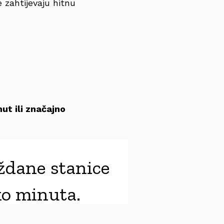
e zahtijevaju hitnu
ut ili značajno
oždane stanice
ko minuta.