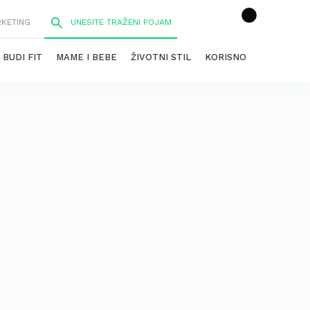
RKETING
BUDI FIT
MAME I BEBE
ŽIVOTNI STIL
KORISNO