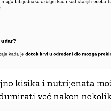
mogu biti jednako ozbiljni kao i kod starijih osoba t
ć.
 udar?
taje kada je
dotok krvi u određeni dio mozga prekin
jno kisika i nutrijenata m
odumirati već nakon nekoli