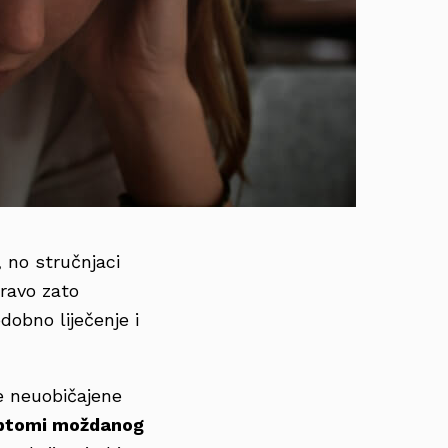
 no stručnjaci
pravo zato
obno liječenje i
e neuobičajene
ptomi moždanog