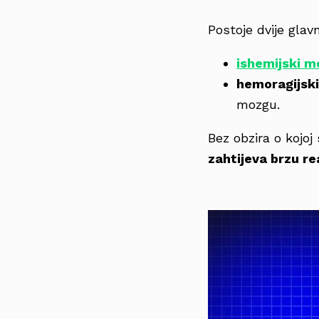
Postoje dvije gla
ishemijski m
hemoragijsk
mozgu.
Bez obzira o kojoj
zahtijeva brzu re