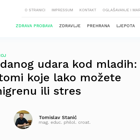
O STRANICI
IMPRESSUM
KONTAKT
OGLAŠAVANJE I MA
ZDRAVA PROBAVA
ZDRAVLJE
PREHRANA
LJEPOTA
NOJ
danog udara kod mladih:
tomi koje lako možete
igrenu ili stres
Tomislav Stanić
mag. educ. philol. croat.