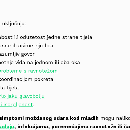
 uključuju:
bost ili oduzetost jedne strane tijela
sne ili asimetriju lica
razumljiv govor
tnje vida na jednom ili oba oka
i probleme s ravnotežom
koordinacijom pokreta
la tijela
rlo jaku glavobolju
i iscrpljenost
.
simptomi moždanog udara kod mladih
mogu nalik
padaju
, infekcijama, poremećajima ravnoteže ili č