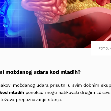
FOTO: 
omi moždanog udara kod mladih?
znakovi moždanog udara prisutni u svim dobnim sku
kod mladih
ponekad mogu nalikovati drugim zdrav
težava prepoznavanje stanja.