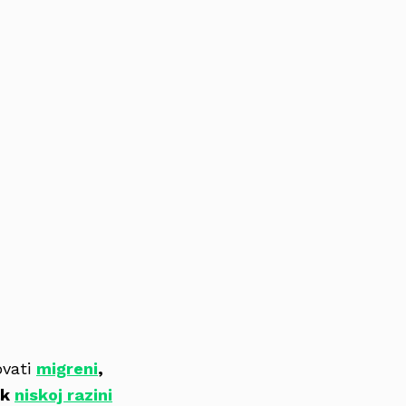
ovati
migreni
,
ak
niskoj razini