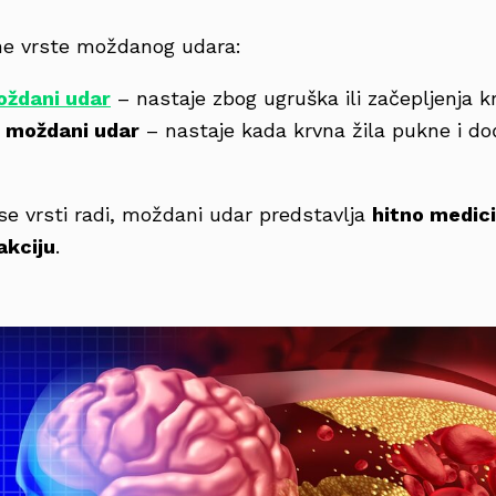
vne vrste moždanog udara:
oždani udar
– nastaje zbog ugruška ili začepljenja 
i moždani udar
– nastaje kada krvna žila pukne i do
 se vrsti radi, moždani udar predstavlja
hitno medici
akciju
.