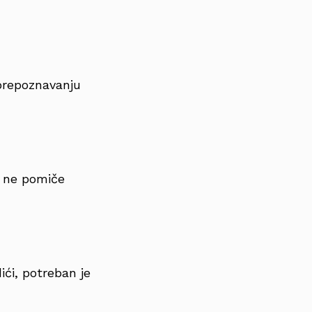
prepoznavanju
e ne pomiče
ći, potreban je