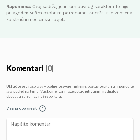
Napomena:
Ovaj sadržaj je informativnog karaktera te nije
prilagođen vašim osobnim potrebama. Sadržaj nije zamjena
za stručni medicinski savjet.
Komentari
(0)
Uključite se u raspravu – podijelite svoje mišljenje, postavite pitanja ili ponudite
svoj pogled na temu. Vaš komentar može potaknuti zanimljiv dijalog i
obogatiti zajednicu našeg portala.
Važna obavijest
!