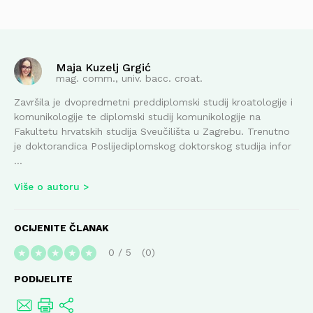
Maja Kuzelj Grgić
mag. comm., univ. bacc. croat.
Završila je dvopredmetni preddiplomski studij kroatologije i
komunikologije te diplomski studij komunikologije na
Fakultetu hrvatskih studija Sveučilišta u Zagrebu. Trenutno
je doktorandica Poslijediplomskog doktorskog studija infor
...
Više o autoru
OCIJENITE ČLANAK
0
/
5
0
★
★
★
★
★
PODIJELITE