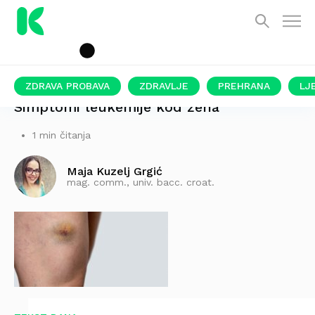
ZDRAVA PROBAVA
ZDRAVLJE
PREHRANA
LJ
Simptomi leukemije kod žena
1 min čitanja
Maja Kuzelj Grgić
mag. comm., univ. bacc. croat.