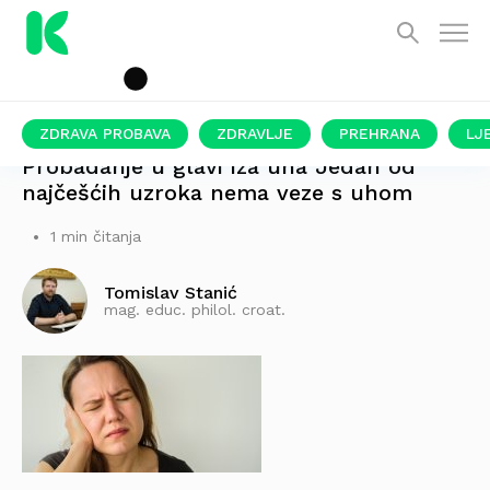
ZDRAVA PROBAVA
ZDRAVLJE
PREHRANA
LJ
Probadanje u glavi iza uha Jedan od
najčešćih uzroka nema veze s uhom
1 min čitanja
Tomislav Stanić
mag. educ. philol. croat.