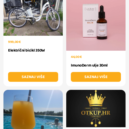
999,00 €
Električni bicikl 350W
44,00 €
ImunoDerm ulje 30ml
SAZNAJ VIŠE
SAZNAJ VIŠE