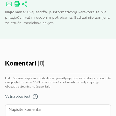
Napomena:
Ovaj sadržaj je informativnog karaktera te nije
prilagođen vašim osobnim potrebama. Sadržaj nije zamjena
za stručni medicinski savjet.
Komentari
(0)
Uključite se u raspravu – podijelite svoje mišljenje, postavite pitanja ili ponudite
svoj pogled na temu. Vaš komentar može potaknuti zanimljiv dijalog i
obogatiti zajednicu našeg portala.
Važna obavijest
!