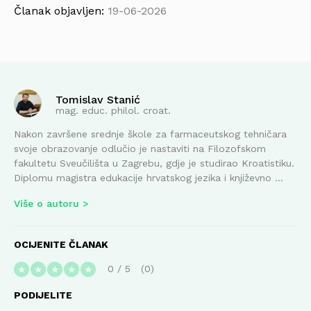
Članak objavljen:
19-06-2026
Tomislav Stanić
mag. educ. philol. croat.
Nakon završene srednje škole za farmaceutskog tehničara
svoje obrazovanje odlučio je nastaviti na Filozofskom
fakultetu Sveučilišta u Zagrebu, gdje je studirao Kroatistiku.
Diplomu magistra edukacije hrvatskog jezika i književno ...
Više o autoru
OCIJENITE ČLANAK
0
/
5
0
★
★
★
★
★
PODIJELITE