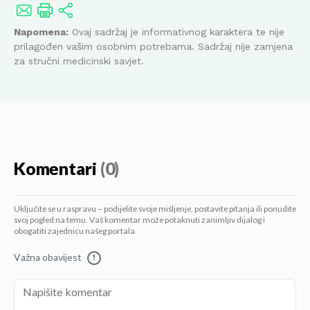
Napomena:
Ovaj sadržaj je informativnog karaktera te nije
prilagođen vašim osobnim potrebama. Sadržaj nije zamjena
za stručni medicinski savjet.
Komentari
(0)
Uključite se u raspravu – podijelite svoje mišljenje, postavite pitanja ili ponudite
svoj pogled na temu. Vaš komentar može potaknuti zanimljiv dijalog i
obogatiti zajednicu našeg portala.
Važna obavijest
!