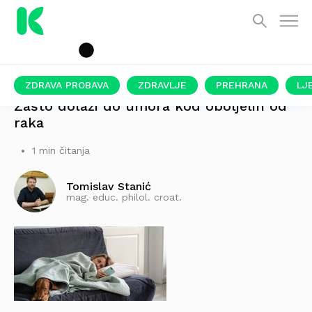
ZDRAVA PROBAVA
ZDRAVLJE
PREHRANA
LJ
Zašto dolazi do umora kod oboljelih od
raka
1 min čitanja
Tomislav Stanić
mag. educ. philol. croat.