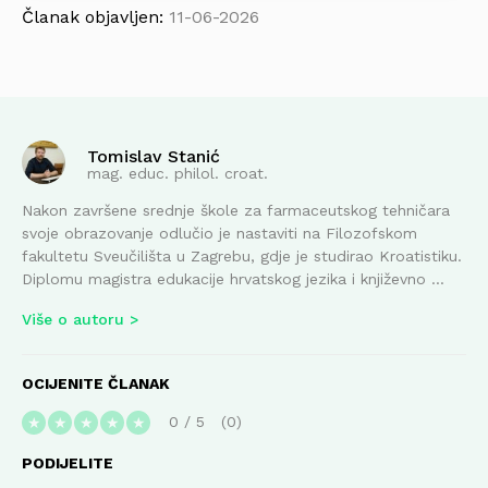
Članak objavljen:
11-06-2026
Tomislav Stanić
mag. educ. philol. croat.
Nakon završene srednje škole za farmaceutskog tehničara
svoje obrazovanje odlučio je nastaviti na Filozofskom
fakultetu Sveučilišta u Zagrebu, gdje je studirao Kroatistiku.
Diplomu magistra edukacije hrvatskog jezika i književno ...
Više o autoru
OCIJENITE ČLANAK
0
/
5
0
★
★
★
★
★
PODIJELITE