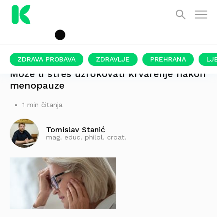
ZDRAVA PROBAVA
ZDRAVLJE
PREHRANA
LJ
Može li stres uzrokovati krvarenje nakon
menopauze
1 min čitanja
Tomislav Stanić
mag. educ. philol. croat.