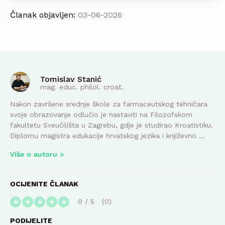
Članak objavljen:
03-06-2026
Tomislav Stanić
mag. educ. philol. croat.
Nakon završene srednje škole za farmaceutskog tehničara
svoje obrazovanje odlučio je nastaviti na Filozofskom
fakultetu Sveučilišta u Zagrebu, gdje je studirao Kroatistiku.
Diplomu magistra edukacije hrvatskog jezika i književno ...
Više o autoru
OCIJENITE ČLANAK
0
/
5
0
★
★
★
★
★
PODIJELITE