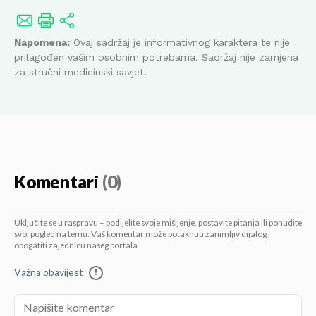
Napomena:
Ovaj sadržaj je informativnog karaktera te nije
prilagođen vašim osobnim potrebama. Sadržaj nije zamjena
za stručni medicinski savjet.
Komentari
(0)
Uključite se u raspravu – podijelite svoje mišljenje, postavite pitanja ili ponudite
svoj pogled na temu. Vaš komentar može potaknuti zanimljiv dijalog i
obogatiti zajednicu našeg portala.
Važna obavijest
!