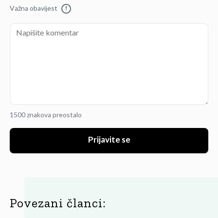
Važna obavijest
!
1500 znakova preostalo
Prijavite se
Povezani članci: