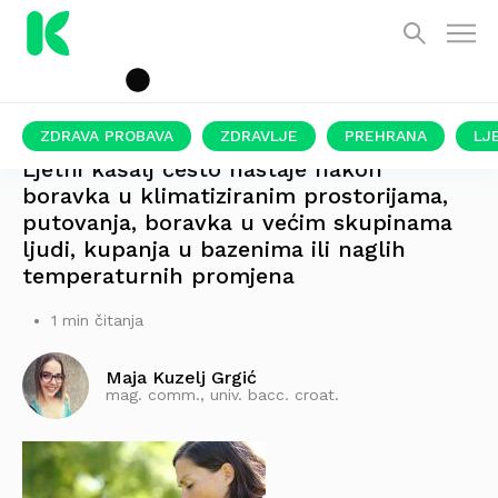
ZDRAVA PROBAVA
ZDRAVLJE
PREHRANA
LJ
Ljetni kašalj često nastaje nakon
boravka u klimatiziranim prostorijama,
putovanja, boravka u većim skupinama
ljudi, kupanja u bazenima ili naglih
temperaturnih promjena
1 min čitanja
Maja Kuzelj Grgić
mag. comm., univ. bacc. croat.