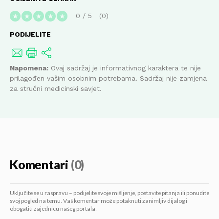
0
/
5
0
★
★
★
★
★
PODIJELITE
Napomena:
Ovaj sadržaj je informativnog karaktera te nije
prilagođen vašim osobnim potrebama. Sadržaj nije zamjena
za stručni medicinski savjet.
Komentari
(0)
Uključite se u raspravu – podijelite svoje mišljenje, postavite pitanja ili ponudite
svoj pogled na temu. Vaš komentar može potaknuti zanimljiv dijalog i
obogatiti zajednicu našeg portala.