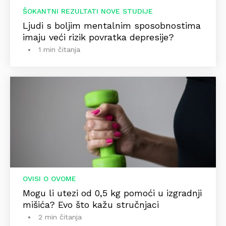
ŠOKANTNI REZULTATI NOVE STUDIJE
Ljudi s boljim mentalnim sposobnostima
imaju veći rizik povratka depresije?
1 min čitanja
OVISI O OVOME
Mogu li utezi od 0,5 kg pomoći u izgradnji
mišića? Evo što kažu stručnjaci
2 min čitanja