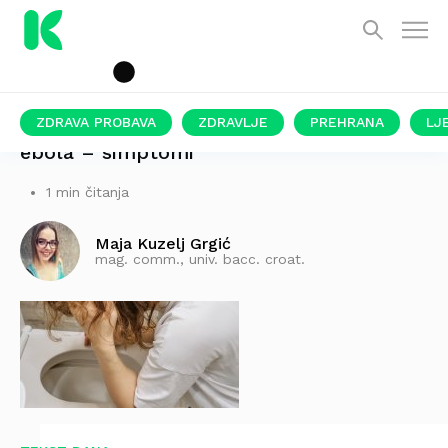
ZDRAVA PROBAVA
ZDRAVLJE
PREHRANA
LJ
ebola – simptomi
1 min čitanja
Maja Kuzelj Grgić
mag. comm., univ. bacc. croat.