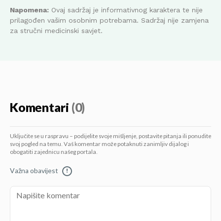
Napomena:
Ovaj sadržaj je informativnog karaktera te nije
prilagođen vašim osobnim potrebama. Sadržaj nije zamjena
za stručni medicinski savjet.
Komentari
(0)
Uključite se u raspravu – podijelite svoje mišljenje, postavite pitanja ili ponudite
svoj pogled na temu. Vaš komentar može potaknuti zanimljiv dijalog i
obogatiti zajednicu našeg portala.
Važna obavijest
!