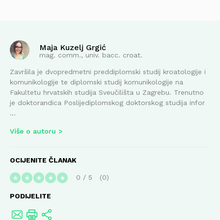
Maja Kuzelj Grgić
mag. comm., univ. bacc. croat.
Završila je dvopredmetni preddiplomski studij kroatologije i
komunikologije te diplomski studij komunikologije na
Fakultetu hrvatskih studija Sveučilišta u Zagrebu. Trenutno
je doktorandica Poslijediplomskog doktorskog studija infor
...
Više o autoru
OCIJENITE ČLANAK
0
/
5
0
★
★
★
★
★
PODIJELITE