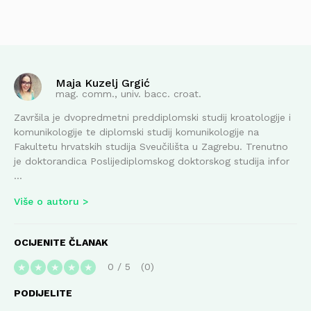
Maja Kuzelj Grgić
mag. comm., univ. bacc. croat.
Završila je dvopredmetni preddiplomski studij kroatologije i
komunikologije te diplomski studij komunikologije na
Fakultetu hrvatskih studija Sveučilišta u Zagrebu. Trenutno
je doktorandica Poslijediplomskog doktorskog studija infor
...
Više o autoru
OCIJENITE ČLANAK
0
/
5
0
★
★
★
★
★
PODIJELITE