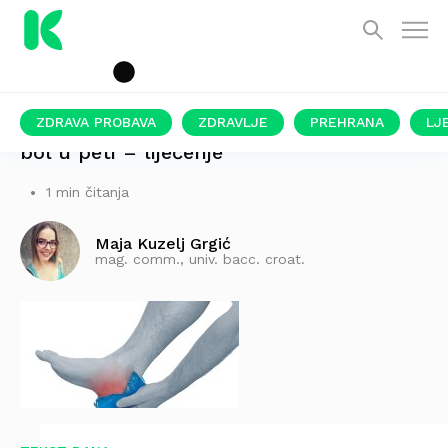
ZDRAVA PROBAVA
ZDRAVLJE
PREHRANA
LJ
bol u peti – liječenje
1 min čitanja
Maja Kuzelj Grgić
mag. comm., univ. bacc. croat.