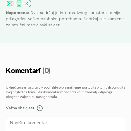
Napomena:
Ovaj sadržaj je informativnog karaktera te nije
prilagođen vašim osobnim potrebama. Sadržaj nije zamjena
za stručni medicinski savjet.
Komentari
(0)
Uključite se u raspravu – podijelite svoje mišljenje, postavite pitanja ili ponudite
svoj pogled na temu. Vaš komentar može potaknuti zanimljiv dijalog i
obogatiti zajednicu našeg portala.
Važna obavijest
!