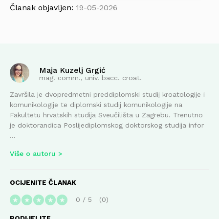
Članak objavljen:
19-05-2026
Maja Kuzelj Grgić
mag. comm., univ. bacc. croat.
Završila je dvopredmetni preddiplomski studij kroatologije i
komunikologije te diplomski studij komunikologije na
Fakultetu hrvatskih studija Sveučilišta u Zagrebu. Trenutno
je doktorandica Poslijediplomskog doktorskog studija infor
...
Više o autoru
OCIJENITE ČLANAK
0
/
5
0
★
★
★
★
★
PODIJELITE