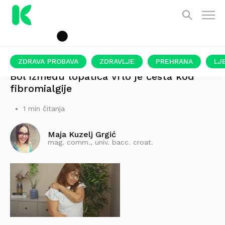
ZDRAVA PROBAVA
ZDRAVLJE
PREHRANA
LJ
Bol između lopatica vrlo je česta kod
fibromialgije
1 min čitanja
Maja Kuzelj Grgić
mag. comm., univ. bacc. croat.