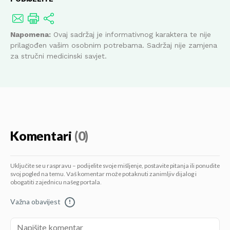
Napomena:
Ovaj sadržaj je informativnog karaktera te nije
prilagođen vašim osobnim potrebama. Sadržaj nije zamjena
za stručni medicinski savjet.
Komentari
(0)
Uključite se u raspravu – podijelite svoje mišljenje, postavite pitanja ili ponudite
svoj pogled na temu. Vaš komentar može potaknuti zanimljiv dijalog i
obogatiti zajednicu našeg portala.
Važna obavijest
!