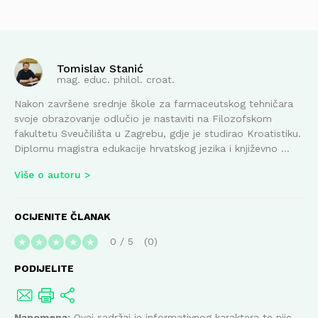
Tomislav Stanić
mag. educ. philol. croat.
Nakon završene srednje škole za farmaceutskog tehničara
svoje obrazovanje odlučio je nastaviti na Filozofskom
fakultetu Sveučilišta u Zagrebu, gdje je studirao Kroatistiku.
Diplomu magistra edukacije hrvatskog jezika i književno ...
Više o autoru
OCIJENITE ČLANAK
0
/
5
0
★
★
★
★
★
PODIJELITE
Napomena:
Ovaj sadržaj je informativnog karaktera te nije