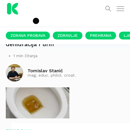
ZDRAVA PROBAVA
ZDRAVLJE
PREHRANA
LJ
dehidracija i urin
1 min čitanja
Tomislav Stanić
mag. educ. philol. croat.