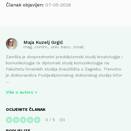
Članak objavljen:
07-05-2026
Maja Kuzelj Grgić
mag. comm., univ. bacc. croat.
Završila je dvopredmetni preddiplomski studij kroatologije i
komunikologije te diplomski studij komunikologije na
Fakultetu hrvatskih studija Sveučilišta u Zagrebu. Trenutno
je doktorandica Poslijediplomskog doktorskog studija infor
...
Više o autoru
OCIJENITE ČLANAK
0
/
5
0
★
★
★
★
★
PODIJELITE