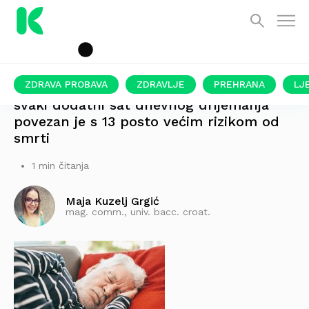
ZDRAVA PROBAVA
ZDRAVLJE
PREHRANA
LJ
svaki dodatni sat dnevnog drijemanja
povezan je s 13 posto većim rizikom od
smrti
1 min čitanja
Maja Kuzelj Grgić
mag. comm., univ. bacc. croat.