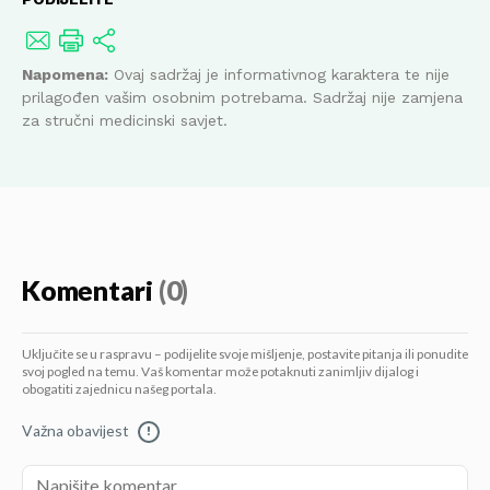
Napomena:
Ovaj sadržaj je informativnog karaktera te nije
prilagođen vašim osobnim potrebama. Sadržaj nije zamjena
za stručni medicinski savjet.
Komentari
(0)
Uključite se u raspravu – podijelite svoje mišljenje, postavite pitanja ili ponudite
svoj pogled na temu. Vaš komentar može potaknuti zanimljiv dijalog i
obogatiti zajednicu našeg portala.
Važna obavijest
!