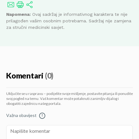
Napomena:
Ovaj sadržaj je informativnog karaktera te nije
prilagođen vašim osobnim potrebama. Sadržaj nije zamjena
za stručni medicinski savjet.
Komentari
(0)
Uključite se u raspravu – podijelite svoje mišljenje, postavite pitanja ili ponudite
svoj pogled na temu. Vaš komentar može potaknuti zanimljiv dijalog i
obogatiti zajednicu našeg portala.
Važna obavijest
!