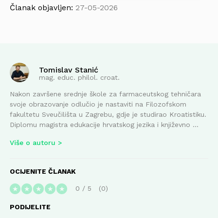
Članak objavljen:
27-05-2026
Tomislav Stanić
mag. educ. philol. croat.
Nakon završene srednje škole za farmaceutskog tehničara
svoje obrazovanje odlučio je nastaviti na Filozofskom
fakultetu Sveučilišta u Zagrebu, gdje je studirao Kroatistiku.
Diplomu magistra edukacije hrvatskog jezika i književno ...
Više o autoru
OCIJENITE ČLANAK
0
/
5
0
★
★
★
★
★
PODIJELITE