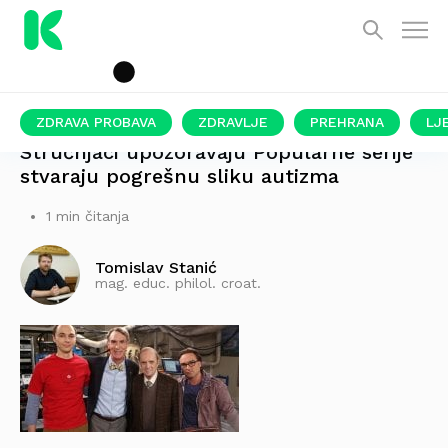
ZDRAVA PROBAVA
ZDRAVLJE
PREHRANA
LJ
Stručnjaci upozoravaju Popularne serije
stvaraju pogrešnu sliku autizma
1 min čitanja
Tomislav Stanić
mag. educ. philol. croat.