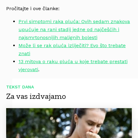
Pročitajte i ove članke:
Prvi simptomi raka pluća: Ovih sedam znakova
upućuje na rani stadij jedne od najčešćih i
najsmrtonosnijih malignih bolesti
Može li se rak pluća izliječiti? Evo što trebate
znati
13 mitova o raku pluća u koje trebate prestati
vjerovati
.
TEKST DANA
Za vas izdvajamo