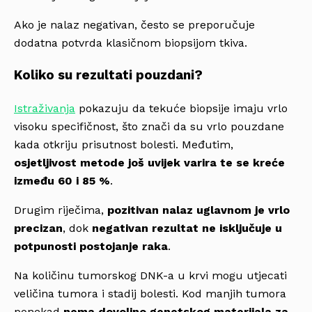
Ako je nalaz negativan, često se preporučuje
dodatna potvrda klasičnom biopsijom tkiva.
Koliko su rezultati pouzdani?
Istraživanja
pokazuju da tekuće biopsije imaju vrlo
visoku specifičnost, što znači da su vrlo pouzdane
kada otkriju prisutnost bolesti. Međutim,
osjetljivost metode još uvijek varira te se kreće
između 60 i 85 %
.
Drugim riječima,
pozitivan nalaz uglavnom je vrlo
precizan
, dok
negativan rezultat ne isključuje u
potpunosti postojanje raka
.
Na količinu tumorskog DNK-a u krvi mogu utjecati
veličina tumora i stadij bolesti. Kod manjih tumora
ponekad
nema dovoljno genetskog materijala za