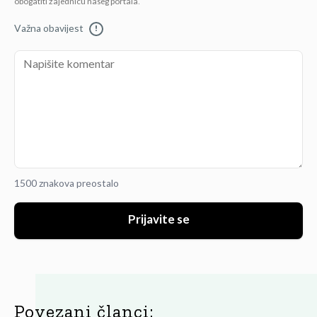
obogatiti zajednicu našeg portala.
Važna obavijest
!
1500 znakova preostalo
Prijavite se
Povezani članci: