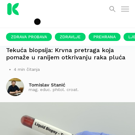
ZDRAVA PROBAVA
ZDRAVLJE
PREHRANA
LJ
BEZ POTREBE ZA INVAZIVNIM ZAHVATIMA
Tekuća biopsija: Krvna pretraga koja
pomaže u ranijem otkrivanju raka pluća
4 min čitanja
Tomislav Stanić
mag. educ. philol. croat.