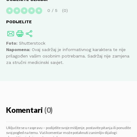
0
/
5
0
★
★
★
★
★
PODIJELITE
Foto:
Shutterstock
Napomena:
Ovaj sadržaj je informativnog karaktera te nije
prilagođen vašim osobnim potrebama. Sadržaj nije zamjena
za stručni medicinski savjet.
Komentari
(0)
Uključite se u raspravu – podijelite svoje mišljenje, postavite pitanja ili ponudite
svoj pogled na temu. Vaš komentar može potaknuti zanimljiv dijalog i