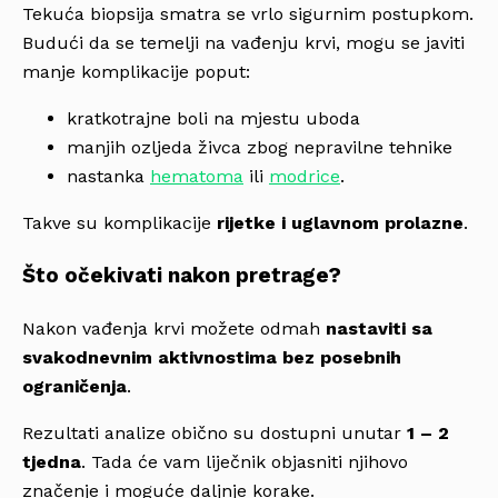
Tekuća biopsija smatra se vrlo sigurnim postupkom.
Budući da se temelji na vađenju krvi, mogu se javiti
manje komplikacije poput:
kratkotrajne boli na mjestu uboda
manjih ozljeda živca zbog nepravilne tehnike
nastanka
hematoma
ili
modrice
.
Takve su komplikacije
rijetke i uglavnom prolazne
.
Što očekivati nakon pretrage?
Nakon vađenja krvi možete odmah
nastaviti sa
svakodnevnim aktivnostima bez posebnih
ograničenja
.
Rezultati analize obično su dostupni unutar
1 – 2
tjedna
. Tada će vam liječnik objasniti njihovo
značenje i moguće daljnje korake.