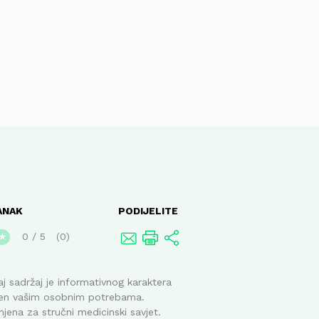
ANAK
PODIJELITE
0
/
5
0
★
j sadržaj je informativnog karaktera
ođen vašim osobnim potrebama.
mjena za stručni medicinski savjet.