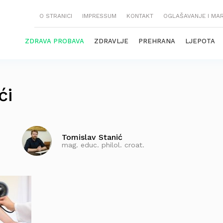
O STRANICI
IMPRESSUM
KONTAKT
OGLAŠAVANJE I MA
ZDRAVA PROBAVA
ZDRAVLJE
PREHRANA
LJEPOTA
ći
Tomislav Stanić
mag. educ. philol. croat.