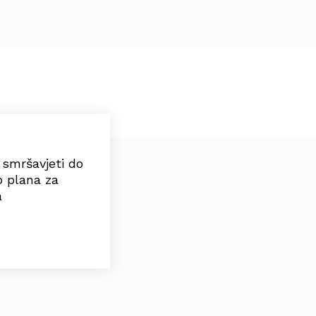
e smršavjeti do
o plana za
a