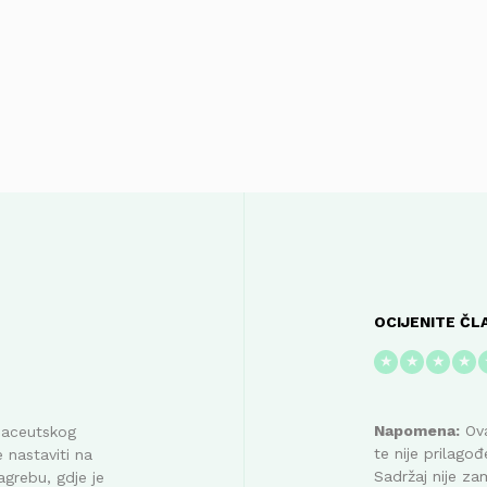
OCIJENITE ČL
★
★
★
★
Napomena:
Ova
maceutskog
te nije prilag
 nastaviti na
Sadržaj nije za
agrebu, gdje je