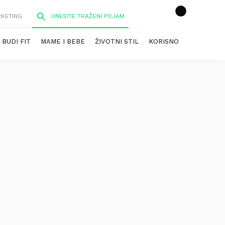
RKETING
BUDI FIT
MAME I BEBE
ŽIVOTNI STIL
KORISNO