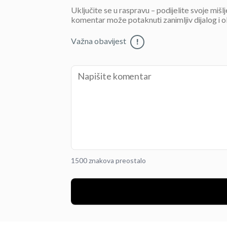
Uključite se u raspravu – podijelite svoje mišl
komentar može potaknuti zanimljiv dijalog i o
Važna obavijest
!
1500 znakova preostalo