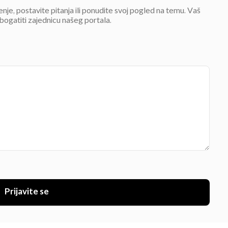
jenje, postavite pitanja ili ponudite svoj pogled na temu. Vaš
bogatiti zajednicu našeg portala.
Prijavite se