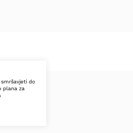
e smršavjeti do
o plana za
a