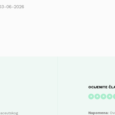
03-06-2026
OCIJENITE ČL
★
★
★
★
Napomena:
Ova
maceutskog