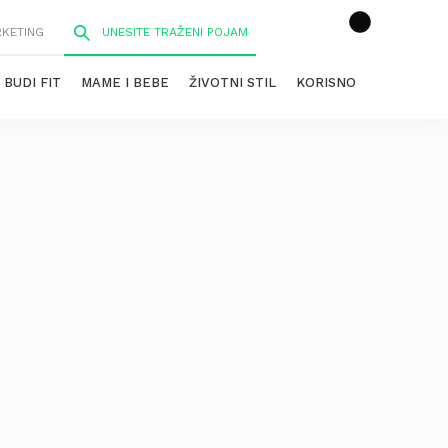
RKETING
BUDI FIT
MAME I BEBE
ŽIVOTNI STIL
KORISNO