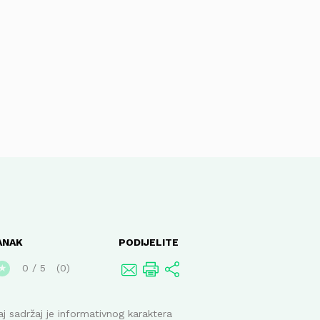
ANAK
PODIJELITE
0
/
5
0
★
j sadržaj je informativnog karaktera