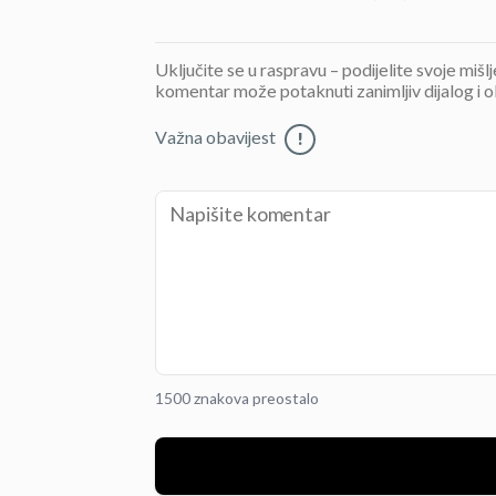
Uključite se u raspravu – podijelite svoje mišl
komentar može potaknuti zanimljiv dijalog i o
Važna obavijest
!
1500 znakova preostalo