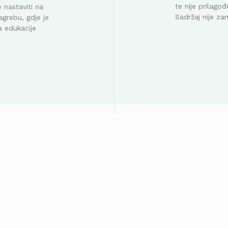
te nije prilag
 nastaviti na
Sadržaj nije za
agrebu, gdje je
a edukacije