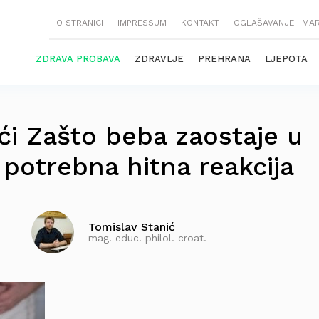
O STRANICI
IMPRESSUM
KONTAKT
OGLAŠAVANJE I MA
ZDRAVA PROBAVA
ZDRAVLJE
PREHRANA
LJEPOTA
ći Zašto beba zaostaje u
e potrebna hitna reakcija
Tomislav Stanić
mag. educ. philol. croat.