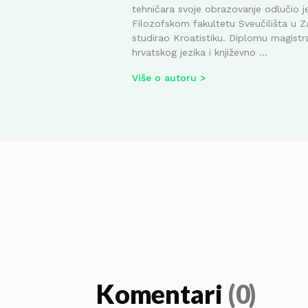
tehničara svoje obrazovanje odlučio je
Filozofskom fakultetu Sveučilišta u Z
studirao Kroatistiku. Diplomu magistr
hrvatskog jezika i književno ...
Više o autoru
Komentari
(0)