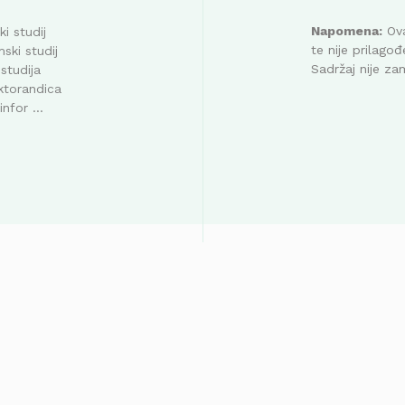
Napomena:
Ova
i studij
te nije prilag
ski studij
Sadržaj nije za
studija
ktorandica
nfor ...