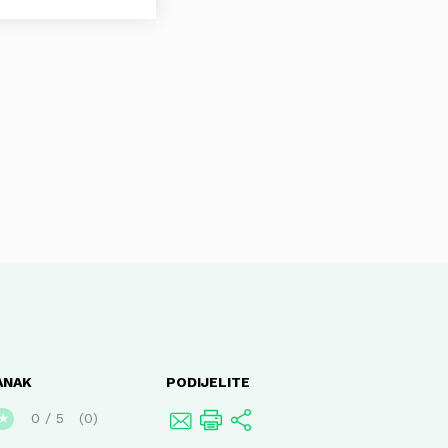
ANAK
PODIJELITE
0
/
5
0
★