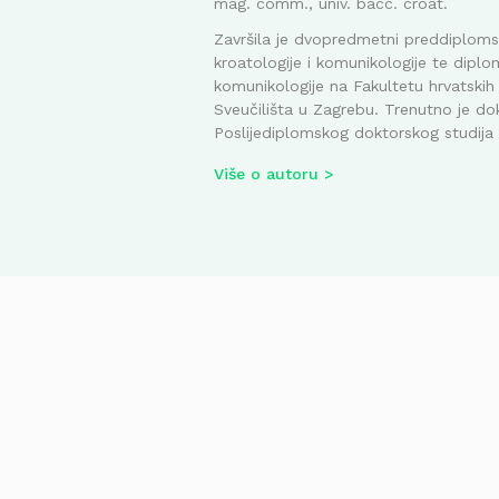
mag. comm., univ. bacc. croat.
Završila je dvopredmetni preddiplomsk
kroatologije i komunikologije te diplom
komunikologije na Fakultetu hrvatskih 
Sveučilišta u Zagrebu. Trenutno je do
Poslijediplomskog doktorskog studija i
Više o autoru