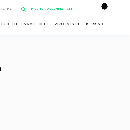
RKETING
BUDI FIT
MAME I BEBE
ŽIVOTNI STIL
KORISNO
a