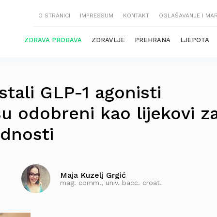
O STRANICI
IMPRESSUM
KONTAKT
OGLAŠAVANJE I MA
ZDRAVA PROBAVA
ZDRAVLJE
PREHRANA
LJEPOTA
stali GLP-1 agonisti
u odobreni kao lijekovi z
odnosti
Maja Kuzelj Grgić
mag. comm., univ. bacc. croat.