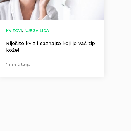
,
KVIZOVI
NJEGA LICA
Riješite kviz i saznajte koji je vaš tip
kože!
1 min čitanja