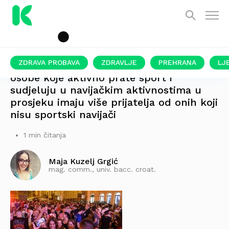
ZDRAVA PROBAVA
ZDRAVLJE
PREHRANA
LJ
osobe koje aktivno prate sport i
sudjeluju u navijačkim aktivnostima u
prosjeku imaju više prijatelja od onih koji
nisu sportski navijači
1 min čitanja
Maja Kuzelj Grgić
mag. comm., univ. bacc. croat.