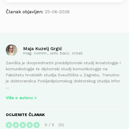
Članak objavljen:
25-06-2026
Maja Kuzelj Grgić
mag. comm., univ. bacc. croat.
Završila je dvopredmetni preddiplomski studij kroatologije i
komunikologije te diplomski studij komunikologije na
Fakultetu hrvatskih studija Sveučilišta u Zagrebu. Trenutno
je doktorandica Poslijediplomskog doktorskog studija infor
...
Više o autoru
OCIJENITE ČLANAK
0
/
5
0
★
★
★
★
★