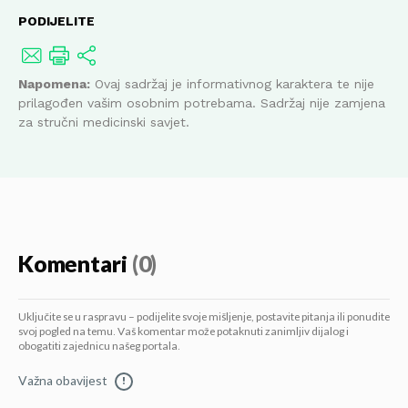
PODIJELITE
Napomena:
Ovaj sadržaj je informativnog karaktera te nije
prilagođen vašim osobnim potrebama. Sadržaj nije zamjena
za stručni medicinski savjet.
Komentari
(0)
Uključite se u raspravu – podijelite svoje mišljenje, postavite pitanja ili ponudite
svoj pogled na temu. Vaš komentar može potaknuti zanimljiv dijalog i
obogatiti zajednicu našeg portala.
Važna obavijest
!