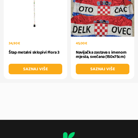
34,90 €
45,00 €
Štap metalni sklopivi Flora 3
Navijačka zastava s imenom
mjesta, svečana (150x75cm)
SAZNAJ VIŠE
SAZNAJ VIŠE