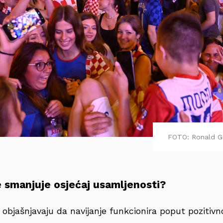
FOTO: Ronald G
e smanjuje osjećaj usamljenosti?
a objašnjavaju da navijanje funkcionira poput pozitivn