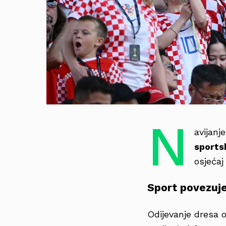
N
avijanj
sports
osjećaj
Sport povezuje
Odijevanje dresa o