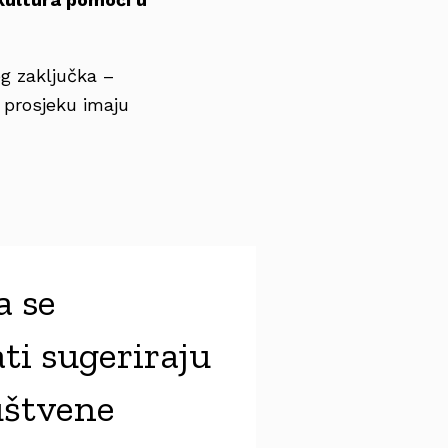
og zaključka –
 prosjeku imaju
a se
ti sugeriraju
ruštvene