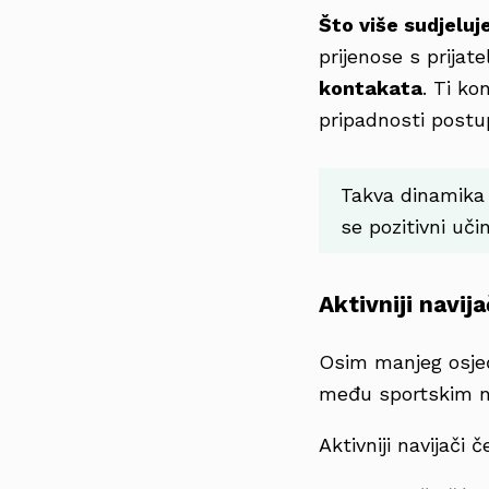
Što više sudjeluj
prijenose s prijate
kontakata
. Ti ko
pripadnosti postu
Takva dinamika 
se pozitivni uči
Aktivniji navij
Osim manjeg osjeća
među sportskim n
Aktivniji navijači č