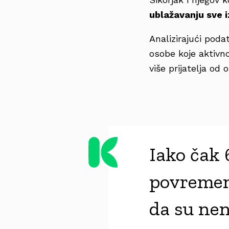
ublažavanju sve 
Analizirajući poda
osobe koje aktivno
više prijatelja od o
Iako čak
povremeno
da su nen