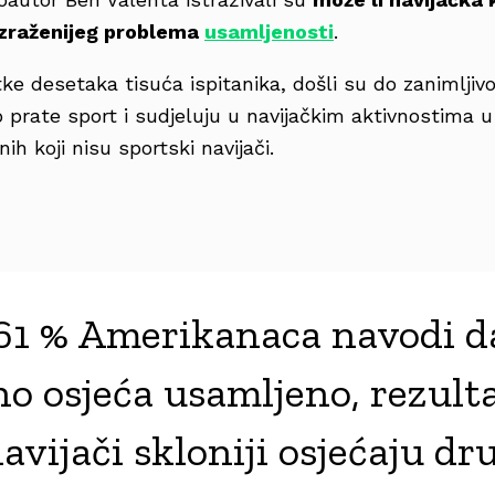
izraženijeg problema
usamljenosti
.
tke desetaka tisuća ispitanika, došli su do zanimljiv
 prate sport i sudjeluju u navijačkim aktivnostima u
nih koji nisu sportski navijači.
 61 % Amerikanaca navodi d
 osjeća usamljeno, rezulta
avijači skloniji osjećaju d