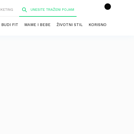
RKETING
BUDI FIT
MAME I BEBE
ŽIVOTNI STIL
KORISNO