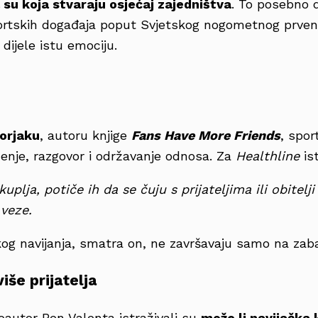
 su koja stvaraju osjećaj zajedništva
. To posebno d
portskih događaja poput Svjetskog nogometnog prvens
a dijele istu emociju.
orjaku
, autoru knjige
Fans Have More Friends
, spor
enje, razgovor i održavanje odnosa. Za
Healthline
is
uplja, potiče ih da se čuju s prijateljima ili obitelji
veze.
kog navijanja, smatra on, ne završavaju samo na zaba
iše prijatelja
koautor Ben Valenta istraživali su
može li navijačka