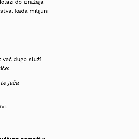
olazi do izražaja
tva, kada milijuni
t već dugo služi
tiče:
 te jača
vi.
 kultura pomoći u