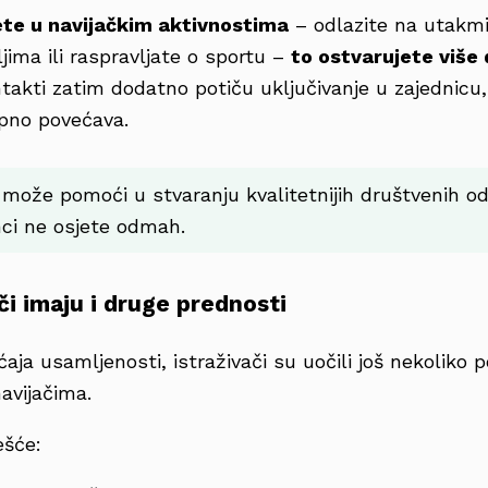
ete u navijačkim aktivnostima
– odlazite na utakmi
ljima ili raspravljate o sportu –
to ostvarujete više
ntakti zatim dodatno potiču uključivanje u zajednicu
pno povećava.
može pomoći u stvaranju kvalitetnijih društvenih od
nci ne osjete odmah.
ači imaju i druge prednosti
ja usamljenosti, istraživači su uočili još nekoliko p
avijačima.
ešće: