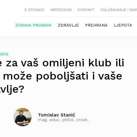
O STRANICI
IMPRESSUM
KONTAKT
OGLAŠAVANJE I MA
ZDRAVA PROBAVA
ZDRAVLJE
PREHRANA
LJEPOTA
TATA
 za vaš omiljeni klub ili
 može poboljšati i vaše
vlje?
Tomislav Stanić
mag. educ. philol. croat.