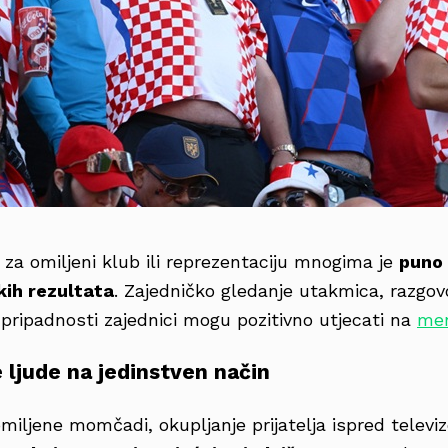
e za omiljeni klub ili reprezentaciju mnogima je
puno 
kih rezultata
. Zajedničko gledanje utakmica, razgovo
 pripadnosti zajednici mogu pozitivno utjecati na
men
 ljude na jedinstven način
miljene momčadi, okupljanje prijatelja ispred televiz