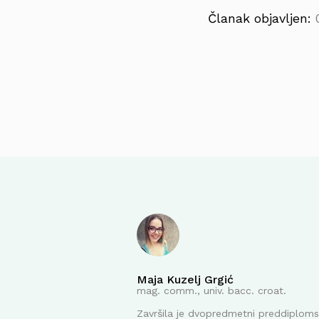
Članak objavljen:
Maja Kuzelj Grgić
mag. comm., univ. bacc. croat.
Završila je dvopredmetni preddiplomsk