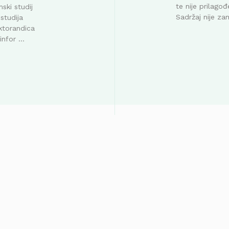
te nije prilag
ski studij
Sadržaj nije za
studija
ktorandica
nfor ...