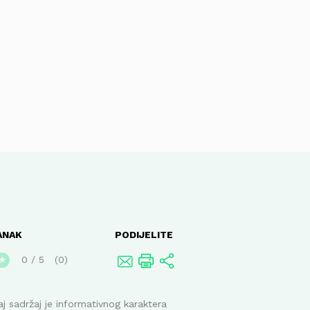
ANAK
PODIJELITE
0
/
5
0
★
j sadržaj je informativnog karaktera