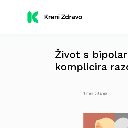
Život s bipol
komplicira raz
1 min čitanja