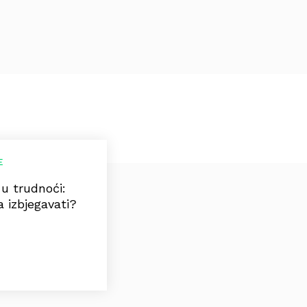
E
u trudnoći:
a izbjegavati?