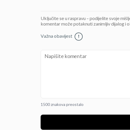
Uključite se u raspravu – podijelite svoje mišl
komentar može potaknuti zanimljiv dijalog i o
Važna obavijest
!
1500 znakova preostalo