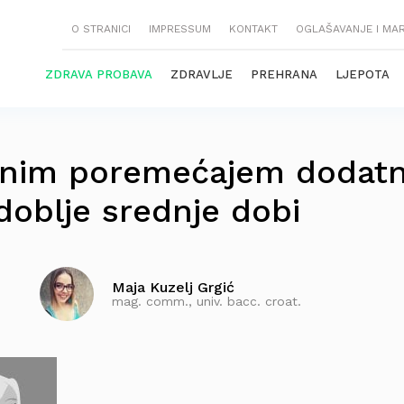
O STRANICI
IMPRESSUM
KONTAKT
OGLAŠAVANJE I MA
ZDRAVA PROBAVA
ZDRAVLJE
PREHRANA
LJEPOTA
arnim poremećajem dodat
doblje srednje dobi
Maja Kuzelj Grgić
mag. comm., univ. bacc. croat.