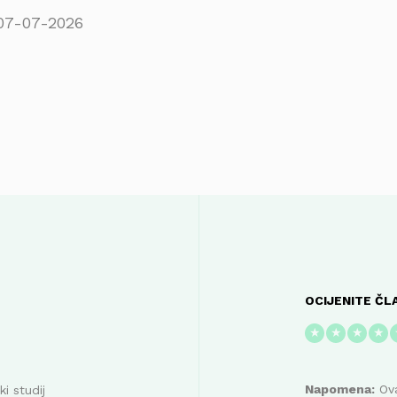
07-07-2026
OCIJENITE ČL
★
★
★
★
Napomena:
Ova
i studij