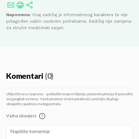
Napomena:
Ovaj sadržaj je informativnog karaktera te nije
prilagođen vašim osobnim potrebama. Sadržaj nije zamjena
za stručni medicinski savjet.
Komentari
(0)
Uključite se u raspravu – podijelite svoje mišljenje, postavite pitanja ili ponudite
svoj pogled na temu. Vaš komentar može potaknuti zanimljiv dijalog i
obogatiti zajednicu našeg portala.
Važna obavijest
!