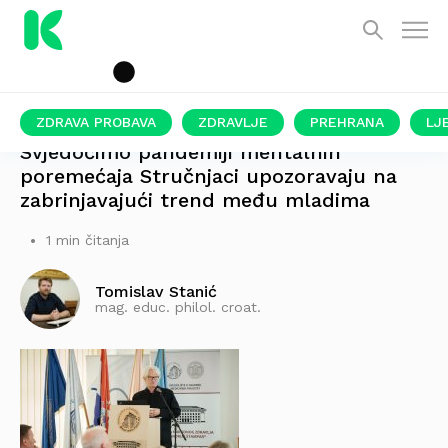
ZDRAVA PROBAVA
ZDRAVLJE
PREHRANA
LJ
Svjedočimo pandemiji mentalnih
poremećaja Stručnjaci upozoravaju na
zabrinjavajući trend među mladima
1 min čitanja
Tomislav Stanić
mag. educ. philol. croat.