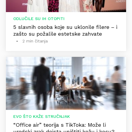
ODLUČILE SU IH OTOPITI
5 slavnih osoba koje su uklonile filere – i
zašto su požalile estetske zahvate
2 min čitanja
EVO ŠTO KAŽE STRUČNJAK
“Office air” teorija s TikToka: Može li
uredski zrak doista uništiti kožu i kosu?