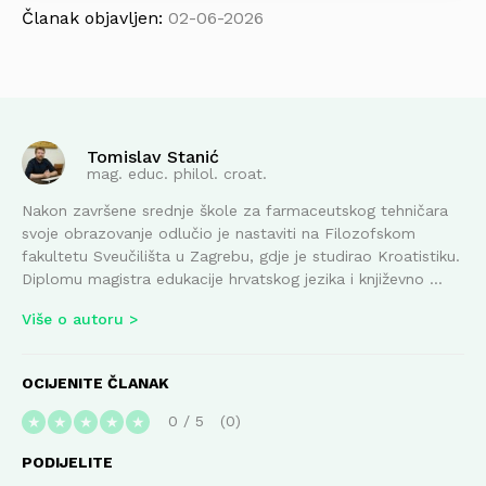
Članak objavljen:
02-06-2026
Tomislav Stanić
mag. educ. philol. croat.
Nakon završene srednje škole za farmaceutskog tehničara
svoje obrazovanje odlučio je nastaviti na Filozofskom
fakultetu Sveučilišta u Zagrebu, gdje je studirao Kroatistiku.
Diplomu magistra edukacije hrvatskog jezika i književno ...
Više o autoru
OCIJENITE ČLANAK
0
/
5
0
★
★
★
★
★
PODIJELITE