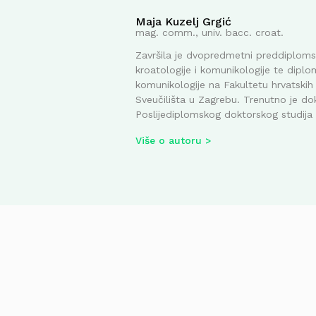
Maja Kuzelj Grgić
mag. comm., univ. bacc. croat.
Završila je dvopredmetni preddiplomsk
kroatologije i komunikologije te diplom
komunikologije na Fakultetu hrvatskih 
Sveučilišta u Zagrebu. Trenutno je do
Poslijediplomskog doktorskog studija i
Više o autoru