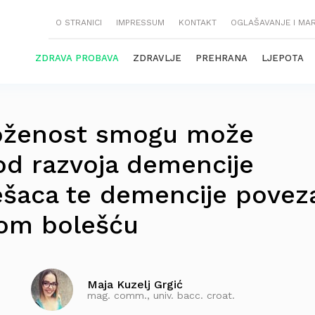
O STRANICI
IMPRESSUM
KONTAKT
OGLAŠAVANJE I MA
ZDRAVA PROBAVA
ZDRAVLJE
PREHRANA
LJEPOTA
loženost smogu može
 od razvoja demencije
lešaca te demencije povez
vom bolešću
Maja Kuzelj Grgić
mag. comm., univ. bacc. croat.