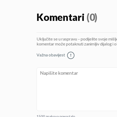
Komentari
(0)
Uključite se u raspravu – podijelite svoje mišl
komentar može potaknuti zanimljiv dijalog i o
Važna obavijest
!
1500 znakova preostalo