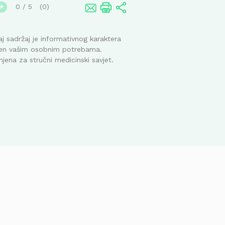
0
/
5
0
★
j sadržaj je informativnog karaktera
ođen vašim osobnim potrebama.
mjena za stručni medicinski savjet.