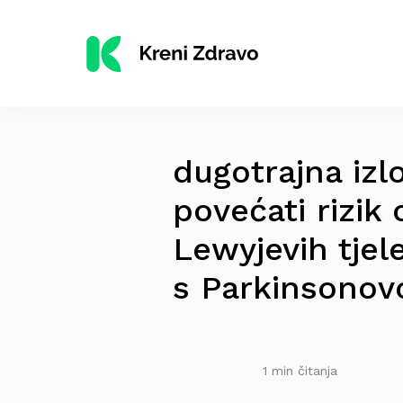
dugotrajna iz
povećati rizik
Lewyjevih tje
s Parkinsono
1 min čitanja