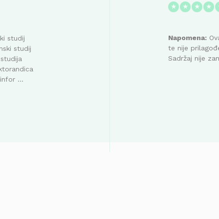
★
★
★
★
Napomena:
Ova
i studij
te nije prilag
ski studij
Sadržaj nije za
studija
ktorandica
nfor ...