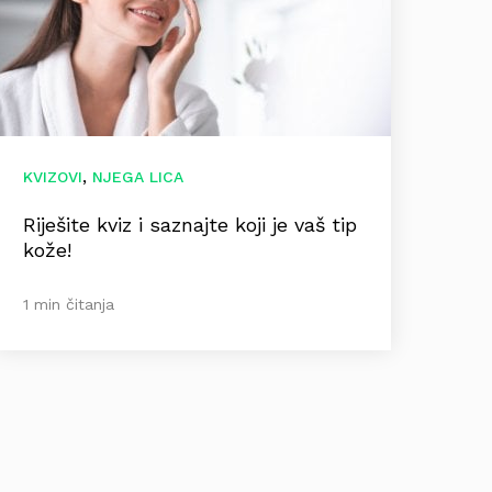
,
KVIZOVI
NJEGA LICA
Riješite kviz i saznajte koji je vaš tip
kože!
1 min čitanja