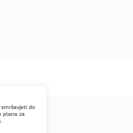
e smršavjeti do
o plana za
a