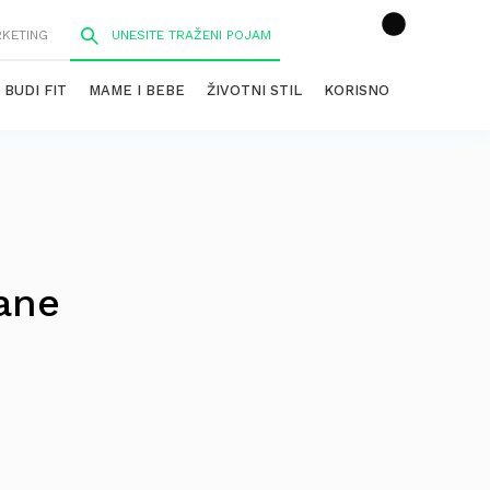
RKETING
BUDI FIT
MAME I BEBE
ŽIVOTNI STIL
KORISNO
ane