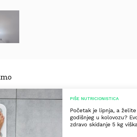
jamo
PIŠE NUTRICIONISTICA
Početak je lipnja, a želit
godišnjeg u kolovozu? Ev
zdravo skidanje 5 kg višk