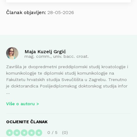
Članak objavljen:
28-05-2026
Maja Kuzelj Grgić
mag. comm., univ. bacc. croat.
Završila je dvopredmetni preddiplomski studij kroatologije i
komunikologije te diplomski studij komunikologije na
Fakultetu hrvatskih studija Sveučilišta u Zagrebu. Trenutno
je doktorandica Poslijediplomskog doktorskog studija infor
...
Više o autoru
OCIJENITE ČLANAK
0
/
5
0
★
★
★
★
★