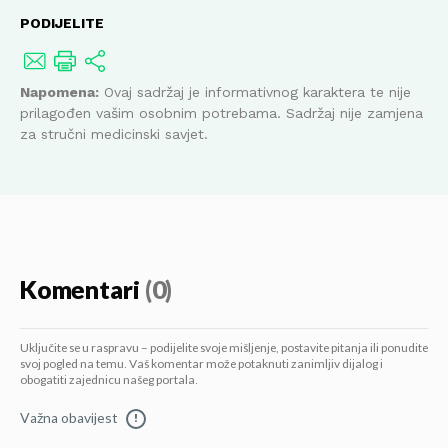
PODIJELITE
Napomena:
Ovaj sadržaj je informativnog karaktera te nije
prilagođen vašim osobnim potrebama. Sadržaj nije zamjena
za stručni medicinski savjet.
Komentari
(0)
Uključite se u raspravu – podijelite svoje mišljenje, postavite pitanja ili ponudite
svoj pogled na temu. Vaš komentar može potaknuti zanimljiv dijalog i
obogatiti zajednicu našeg portala.
Važna obavijest
!