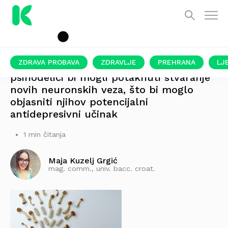
ZDRAVA PROBAVA
ZDRAVLJE
PREHRANA
LJ
psihodelici bi mogli potaknuti stvaranje
novih neuronskih veza, što bi moglo
objasniti njihov potencijalni
antidepresivni učinak
1 min čitanja
Maja Kuzelj Grgić
mag. comm., univ. bacc. croat.