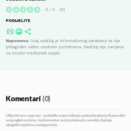
0
/
5
0
★
★
★
★
★
PODIJELITE
Napomena:
Ovaj sadržaj je informativnog karaktera te nije
prilagođen vašim osobnim potrebama. Sadržaj nije zamjena
za stručni medicinski savjet.
Komentari
(0)
Uključite se u raspravu – podijelite svoje mišljenje, postavite pitanja ili ponudite
svoj pogled na temu. Vaš komentar može potaknuti zanimljiv dijalog i
obogatiti zajednicu našeg portala.