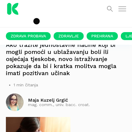
ZDRAVA PROBAVA
ZDRAVLJE
PREHRANA
LJ
Ako tražite jednostavne načine koji bi
mogli pomoći u ublažavanju boli ili
osjećaja tjeskobe, novo istraživanje
pokazuje da bi i kratka molitva mogla
imati pozitivan učinak
1 min čitanja
Maja Kuzelj Grgić
mag. comm., univ. bacc. croat.