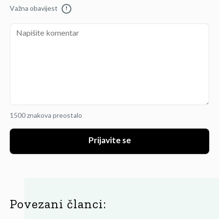
Važna obavijest
!
1500 znakova preostalo
Prijavite se
Povezani članci: