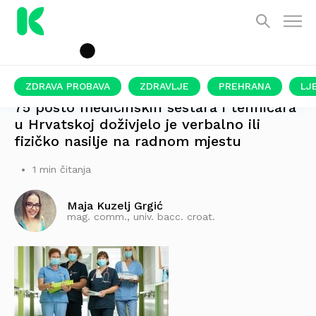
ZDRAVA PROBAVA
ZDRAVLJE
PREHRANA
LJ
75 posto medicinskih sestara i tehničara
u Hrvatskoj doživjelo je verbalno ili
fizičko nasilje na radnom mjestu
1 min čitanja
Maja Kuzelj Grgić
mag. comm., univ. bacc. croat.