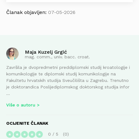
Članak objavljen:
07-05-2026
Maja Kuzelj Grgić
mag. comm., univ. bacc. croat.
Završila je dvopredmetni preddiplomski studij kroatologije i
komunikologije te diplomski studij komunikologije na
Fakultetu hrvatskih studija Sveučilišta u Zagrebu. Trenutno
je doktorandica Poslijediplomskog doktorskog studija infor
...
Više o autoru
OCIJENITE ČLANAK
0
/
5
0
★
★
★
★
★