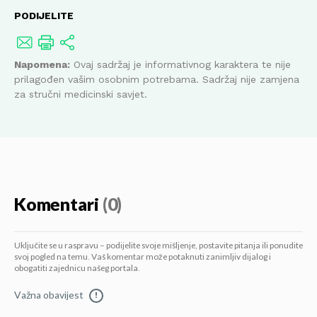
PODIJELITE
Napomena:
Ovaj sadržaj je informativnog karaktera te nije
prilagođen vašim osobnim potrebama. Sadržaj nije zamjena
za stručni medicinski savjet.
Komentari
(0)
Uključite se u raspravu – podijelite svoje mišljenje, postavite pitanja ili ponudite
svoj pogled na temu. Vaš komentar može potaknuti zanimljiv dijalog i
obogatiti zajednicu našeg portala.
Važna obavijest
!