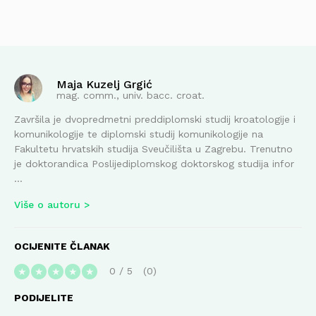
Maja Kuzelj Grgić
mag. comm., univ. bacc. croat.
Završila je dvopredmetni preddiplomski studij kroatologije i
komunikologije te diplomski studij komunikologije na
Fakultetu hrvatskih studija Sveučilišta u Zagrebu. Trenutno
je doktorandica Poslijediplomskog doktorskog studija infor
...
Više o autoru
OCIJENITE ČLANAK
0
/
5
0
★
★
★
★
★
PODIJELITE