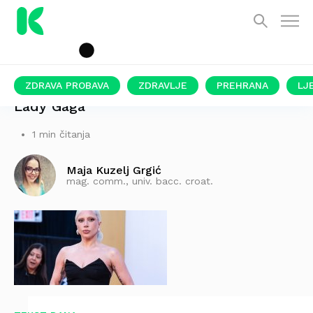
ZDRAVA PROBAVA
ZDRAVLJE
PREHRANA
LJ
Lady Gaga
1 min čitanja
Maja Kuzelj Grgić
mag. comm., univ. bacc. croat.