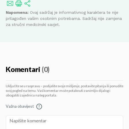
Napomena:
Ovaj sadržaj je informativnog karaktera te nije
prilagođen vašim osobnim potrebama. Sadržaj nije zamjena
za stručni medicinski savjet.
Komentari
(0)
Uključite se u raspravu – podijelite svoje mišljenje, postavite pitanja ili ponudite
svoj pogled na temu. Vaš komentar može potaknuti zanimljiv dijalog i
obogatiti zajednicu našeg portala.
Važna obavijest
!