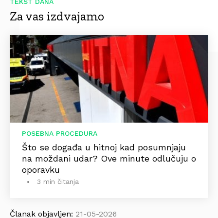
TEKST DANA
Za vas izdvajamo
POSEBNA PROCEDURA
Što se događa u hitnoj kad posumnjaju
na moždani udar? Ove minute odlučuju o
oporavku
3 min čitanja
Članak objavljen:
21-05-2026