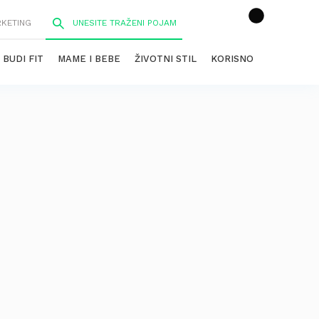
RKETING
BUDI FIT
MAME I BEBE
ŽIVOTNI STIL
KORISNO