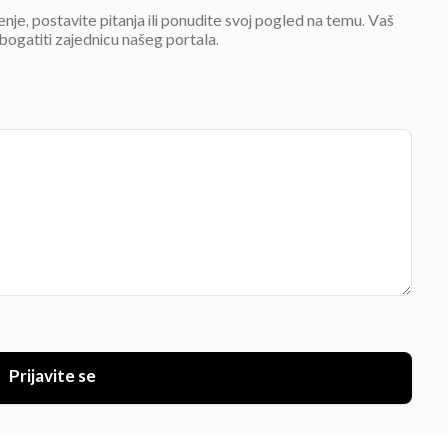
jenje, postavite pitanja ili ponudite svoj pogled na temu. Vaš
bogatiti zajednicu našeg portala.
Prijavite se