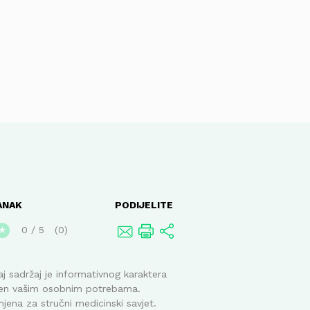
ANAK
PODIJELITE
0
/
5
0
★
j sadržaj je informativnog karaktera
ođen vašim osobnim potrebama.
mjena za stručni medicinski savjet.