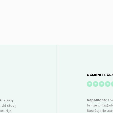
OCIJENITE ČL
★
★
★
★
Napomena:
Ova
i studij
te nije prilag
ski studij
Sadržaj nije za
studija