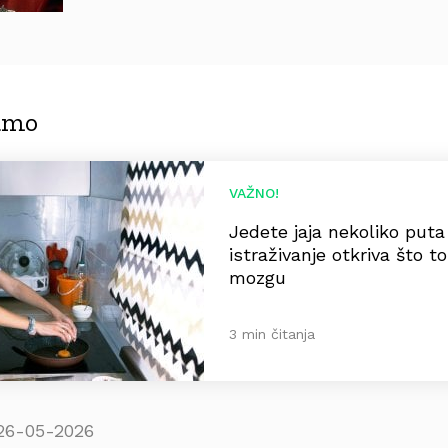
jamo
VAŽNO!
Jedete jaja nekoliko put
istraživanje otkriva što t
mozgu
3 min čitanja
26-05-2026