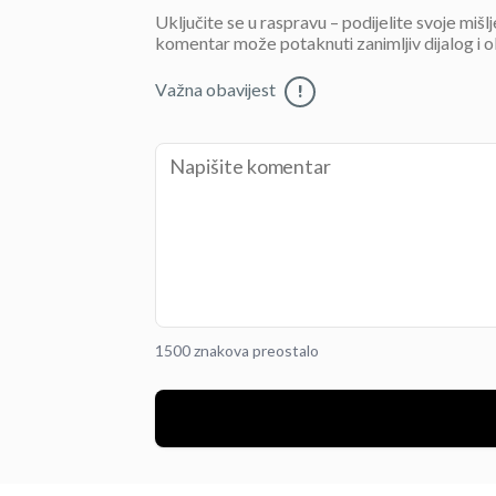
Uključite se u raspravu – podijelite svoje mišl
komentar može potaknuti zanimljiv dijalog i o
Važna obavijest
!
1500 znakova preostalo