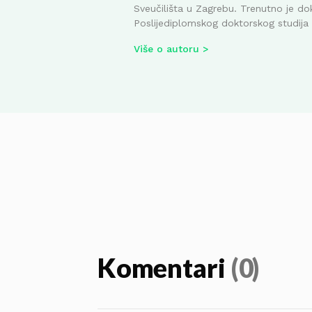
Sveučilišta u Zagrebu. Trenutno je do
Poslijediplomskog doktorskog studija i
Više o autoru
Komentari
(0)