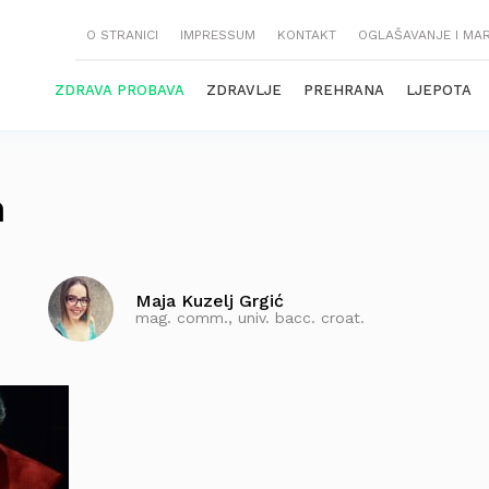
O STRANICI
IMPRESSUM
KONTAKT
OGLAŠAVANJE I MA
ZDRAVA PROBAVA
ZDRAVLJE
PREHRANA
LJEPOTA
n
Maja Kuzelj Grgić
mag. comm., univ. bacc. croat.